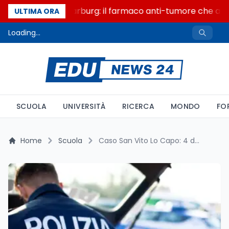
Un secolo di Warburg: il farmaco anti-tumore che accen
ULTIMA ORA
Loading...
SCUOLA
UNIVERSITÀ
RICERCA
MONDO
FO
Home
Scuola
Caso San Vito Lo Capo: 4 ddl sui social fermi mentre la Francia approva