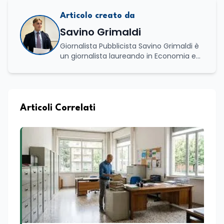
Articolo creato da
Savino Grimaldi
Giornalista Pubblicista Savino Grimaldi è
un giornalista laureando in Economia e
Commercio, con una solida esperienza
maturata nel settore della formazione.
Da anni lavora con competenza
nell’ambito della formazione
professionale, distinguendosi per una
Articoli Correlati
conoscenza approfondita delle politiche
attive del lavoro e delle dinamiche che
legano istruzione, occupazione e
sviluppo delle competenze. Alla
preparazione economica e professionale
affianca una grande passione per la
lettura e per il giornalismo, che ne
arricchiscono il profilo umano e
culturale. Spazia con disinvoltura tra
diverse tematiche, offrendo sempre il
proprio punto di vista con equilibrio,