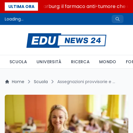
Un secolo di Warburg: il farmaco anti-tumore che acce
ULTIMA ORA
Loading...
SCUOLA
UNIVERSITÀ
RICERCA
MONDO
FO
Home
Scuola
Assegnazioni provvisorie e accesso agli atti: i 46.826 posti residui