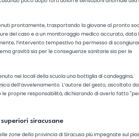
sando poco dopo forti dolori e sensazioni anomale alla 
ervenuti prontamente, trasportando la giovane al pronto s
 cure del caso e a un monitoraggio medico accurato, data 
amente, l’intervento tempestivo ha permesso di scongiura
rema gravità sia per le conseguenze sanitarie sia per le
venuto nei locali della scuola una bottiglia di candeggina,
amica dell’avvelenamento. L’autore del gesto, ascoltato da
 le proprie responsabilità, dichiarando di averlo fatto "pe
e superiori siracusane
delle zone della provincia di Siracusa più impegnate sul pi