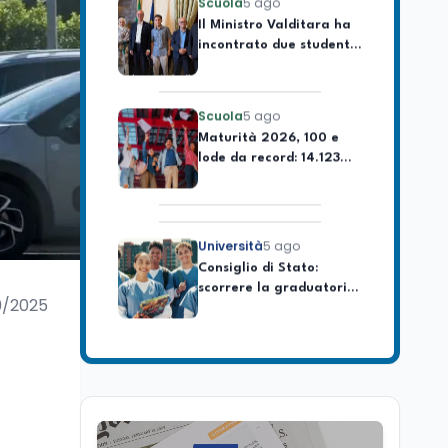
incontrato due studenti
palestinesi giunti da
Gaza che hanno
superato la Maturità in
Scuola
5 ago
Italia
Maturità 2026, 100 e
lode da record: 14.123
diplomi con voto
massimo
Università
5 ago
Consiglio di Stato:
scorrere la graduatoria
per i 500 posti vacanti
9/2025
dopo il semestre filtro
Lavoro
5 ago
Volontariato, firmata
l’intesa triennale tra
Ministero del Lavoro e
CSVnet ETS
Scuola
5 ago