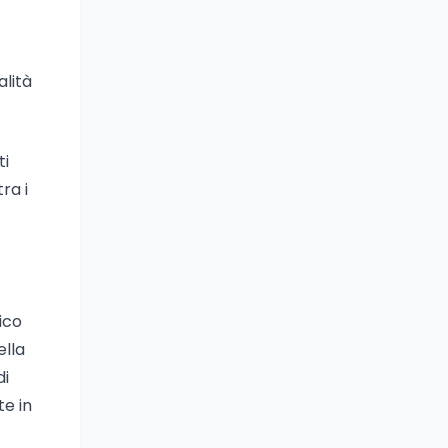
alità
ti
ra i
ico
ella
di
te in