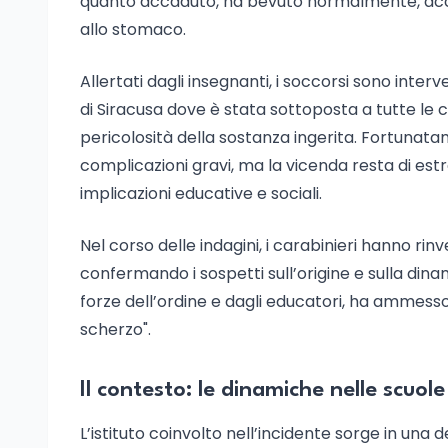
quanto accaduto, ha bevuto normalmente, accu
allo stomaco.
Allertati dagli insegnanti, i soccorsi sono int
di Siracusa dove è stata sottoposta a tutte le
pericolosità della sostanza ingerita. Fortunat
complicazioni gravi, ma la vicenda resta di est
implicazioni educative e sociali.
Nel corso delle indagini, i carabinieri hanno rin
confermando i sospetti sull’origine e sulla din
forze dell’ordine e dagli educatori, ha ammesso
scherzo".
Il contesto: le dinamiche nelle scuol
L’istituto coinvolto nell’incidente sorge in una 