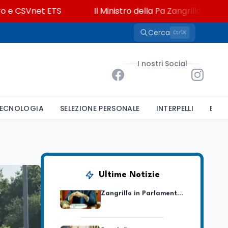
SVnet ETS
Il Ministro della Pa Zangrillo in Parlamento
Cerca
K
Ctrl
Università
5 ago
Consiglio di Stato:
I nostri Social
scorrere la graduatoria
per i 500 posti vacanti
dopo il semestre filtro
Lavoro
5 ago
ECNOLOGIA
SELEZIONE PERSONALE
INTERPELLI
BAND
Volontariato, firmata
l’intesa triennale tra
Ministero del Lavoro e
CSVnet ETS
Scuola
5 ago
Il Ministro della Pa
Ultime Notizie
Zangrillo in Parlamento:
"12 miliardi per l'edilizia
e la sicurezza delle
scuole con risorse Pnrr"
Scuola
5 ago
Il Ministro Valditara ha