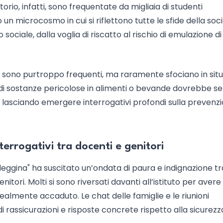
torio, infatti, sono frequentate da migliaia di studenti
n microcosmo in cui si riflettono tutte le sfide della soc
sociale, dalla voglia di riscatto al rischio di emulazione di
i sono purtroppo frequenti, ma raramente sfociano in situ
ne di sostanze pericolose in alimenti o bevande dovrebbe 
 lasciando emergere interrogativi profondi sulla prevenz
terrogativi tra docenti e genitori
eggina" ha suscitato un’ondata di paura e indignazione tra
itori. Molti si sono riversati davanti all’istituto per avere
almente accaduto. Le chat delle famiglie e le riunioni
 rassicurazioni e risposte concrete rispetto alla sicurezz