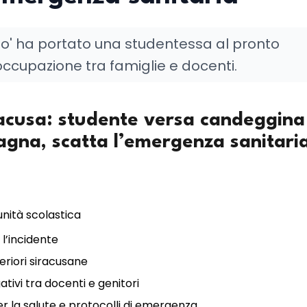
zo' ha portato una studentessa al pronto
ccupazione tra famiglie e docenti.
racusa: studente versa candeggina
agna, scatta l’emergenza sanitari
nità scolastica
 l’incidente
eriori siracusane
ativi tra docenti e genitori
er la salute e protocolli di emergenza