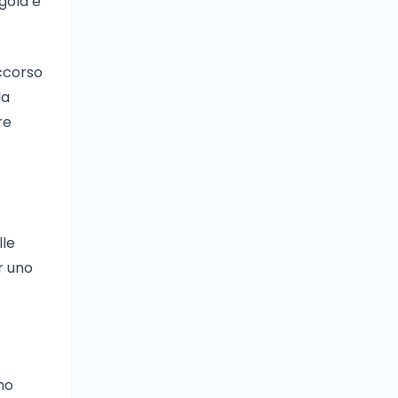
gola e
occorso
la
re
lle
r uno
ano