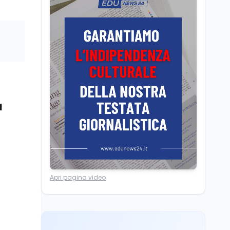
Il Ministro della Pa
Zangrillo in Parlamento:
"12 miliardi per l'edilizia
e la sicurezza delle
scuole con risorse Pnrr"
Scuola
5 ago
Il Ministro Valditara ha
incontrato due studenti
palestinesi giunti da
Gaza che hanno
a
superato la Maturità in
Scuola
5 ago
Italia
Maturità 2026, 100 e
lode da record: 14.123
diplomi con voto
massimo
Università
5 ago
Apri pagina video
Consiglio di Stato:
scorrere la graduatoria
per i 500 posti vacanti
dopo il semestre filtro