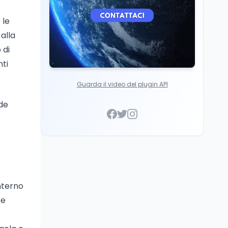
 le
alla
 di
nti
Guarda il video del plugin API
de
interno
re