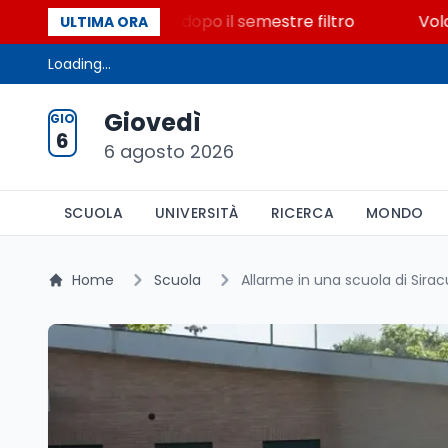
500 posti vacanti dopo il semestre filtro
Volontaria
ULTIMA ORA
Loading...
Giovedì
GIO
6
6 agosto 2026
SCUOLA
UNIVERSITÀ
RICERCA
MONDO
Home
Scuola