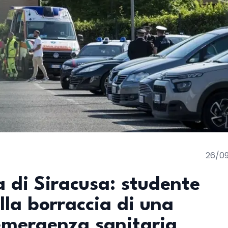
26/0
a di Siracusa: studente
la borraccia di una
emergenza sanitaria