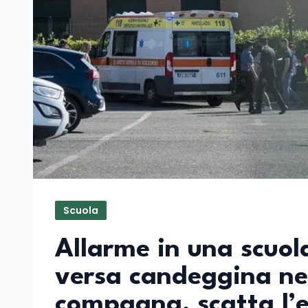
Scuola
Allarme in una scuol
versa candeggina nel
compagna, scatta l’