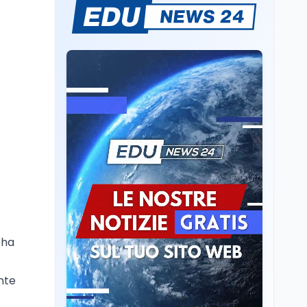
Lavoro
5 ago
Volontariato, firmata
l’intesa triennale tra
Ministero del Lavoro e
CSVnet ETS
Scuola
5 ago
Il Ministro della Pa
Zangrillo in Parlamento:
"12 miliardi per l'edilizia
e la sicurezza delle
scuole con risorse Pnrr"
Scuola
5 ago
Il Ministro Valditara ha
incontrato due studenti
palestinesi giunti da
Gaza che hanno
superato la Maturità in
Scuola
5 ago
 ha
Italia
Maturità 2026, 100 e
lode da record: 14.123
diplomi con voto
nte
massimo