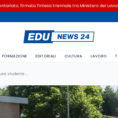
to, firmata l’intesa triennale tra Ministero del Lavoro e C
FORMAZIONE
EDITORIALI
CULTURA
LAVORO
T
Allarme in una scuola di Siracusa: studente versa candeggina nella borraccia di una compagna, scatta l’emergenza sanitaria