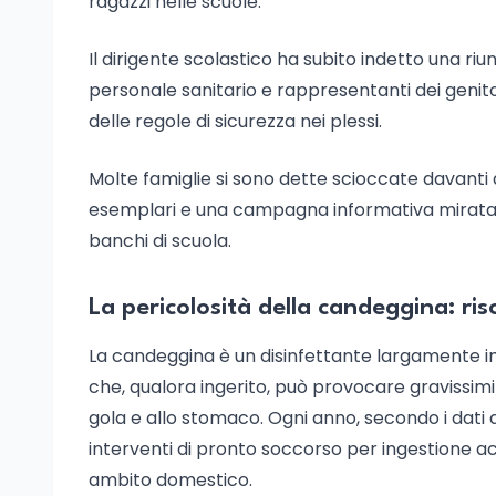
ragazzi nelle scuole.
Il dirigente scolastico ha subito indetto una riun
personale sanitario e rappresentanti dei genitori
delle regole di sicurezza nei plessi.
Molte famiglie si sono dette scioccate davanti
esemplari e una campagna informativa mirata ai 
banchi di scuola.
La pericolosità della candeggina: ris
La candeggina è un disinfettante largamente i
che, qualora ingerito, può provocare gravissimi
gola e allo stomaco. Ogni anno, secondo i dati de
interventi di pronto soccorso per ingestione a
ambito domestico.