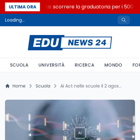
Consiglio di Stato: scorrere la graduatoria per i 500 pos
ULTIMA ORA
Loading...
SCUOLA
UNIVERSITÀ
RICERCA
MONDO
FO
Home
Scuola
Ai Act nelle scuole il 2 agosto 2026: 26% dei docenti formato