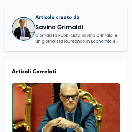
Articolo creato da
Savino Grimaldi
Giornalista Pubblicista Savino Grimaldi è
un giornalista laureando in Economia e
Commercio, con una solida esperienza
maturata nel settore della formazione.
Da anni lavora con competenza
nell’ambito della formazione
professionale, distinguendosi per una
Articoli Correlati
conoscenza approfondita delle politiche
attive del lavoro e delle dinamiche che
legano istruzione, occupazione e
sviluppo delle competenze. Alla
preparazione economica e professionale
affianca una grande passione per la
lettura e per il giornalismo, che ne
arricchiscono il profilo umano e
culturale. Spazia con disinvoltura tra
diverse tematiche, offrendo sempre il