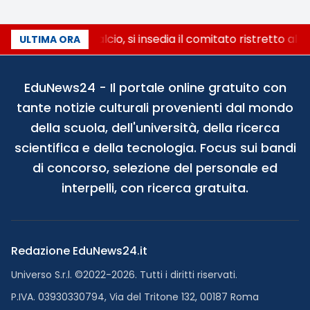
Riforma del calcio, si insedia il comitato ristretto al
ULTIMA ORA
EduNews24 - Il portale online gratuito con
tante notizie culturali provenienti dal mondo
della scuola, dell'università, della ricerca
scientifica e della tecnologia. Focus sui bandi
di concorso, selezione del personale ed
interpelli, con ricerca gratuita.
Redazione EduNews24.it
Universo S.r.l. ©2022-2026. Tutti i diritti riservati.
P.IVA. 03930330794, Via del Tritone 132, 00187 Roma