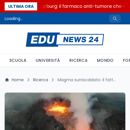
Un secolo di Warburg: il farmaco anti-tumore che accen
ULTIMA ORA
Loading...
SCUOLA
UNIVERSITÀ
RICERCA
MONDO
FO
Home
Ricerca
Magma surriscaldato: il fattore termico che riscrive il rischio vulcanico