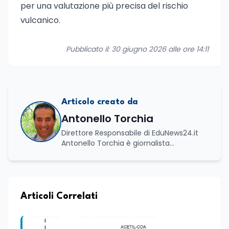
per una valutazione più precisa del rischio
vulcanico.
Pubblicato il: 30 giugno 2026 alle ore 14:11
Articolo creato da
Antonello Torchia
Direttore Responsabile di EduNews24.it
Antonello Torchia è giornalista
professionista, politologo e geografo,
con un percorso formativo e
professionale di ampio respiro che
integra competenze in ambito
economico, geopolitico, comunicativo e
Articoli Correlati
territoriale. Vanta una solida formazione
accademica multidisciplinare: ha
conseguito la Laurea in Economia e