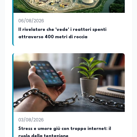
dell'istruzione, della formazione e delle
politiche educative italiane ed europee,
dove cura la linea editoriale e
supervisiona la produzione di contenuti
06/08/2026
rivolti a docenti, studenti, istituzioni e
Il rivelatore che 'vede' i reattori spenti
operatori del settore educativo. È inoltre
attraverso 400 metri di roccia
docente di Comunicazione presso la
SSML Città di Lamezia Terme, istituto
universitario specializzato nella
mediazione linguistica, dove mette a
disposizione delle nuove generazioni di
professionisti della comunicazione il
proprio bagaglio di competenze
giornalistiche, analitiche e accademiche.
03/08/2026
Stress e umore giù con troppo internet: il
ruolo della tentazione