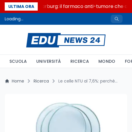
Un secolo di Warburg: il farmaco anti-tumore che accen
ULTIMA ORA
Loading...
SCUOLA
UNIVERSITÀ
RICERCA
MONDO
FO
Home
Ricerca
Le celle NTU al 7,6%: perché le facciate cambiano i calcoli energetici