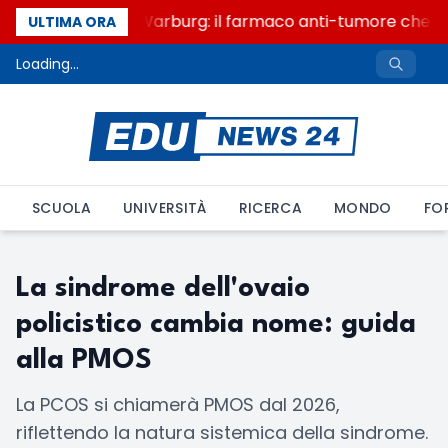
Un secolo di Warburg: il farmaco anti-tumore che acc
ULTIMA ORA
Loading...
SCUOLA
UNIVERSITÀ
RICERCA
MONDO
FO
La sindrome dell'ovaio
policistico cambia nome: guida
alla PMOS
La PCOS si chiamerà PMOS dal 2026,
riflettendo la natura sistemica della sindrome.