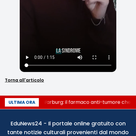
Torna all'articolo
Un secolo di Warburg: il farmaco anti-tumore che acc
ULTIMA ORA
EduNews24 - Il portale online gratuito con
tante notizie culturali provenienti dal mondo