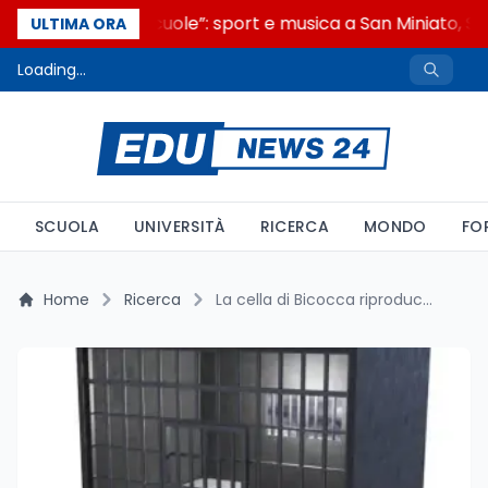
“Noi siamo le Scuole”: sport e musica a San Miniato, STE
ULTIMA ORA
Loading...
SCUOLA
UNIVERSITÀ
RICERCA
MONDO
FO
Home
Ricerca
La cella di Bicocca riproduce San Vittore: 857 detenuti nella realtà