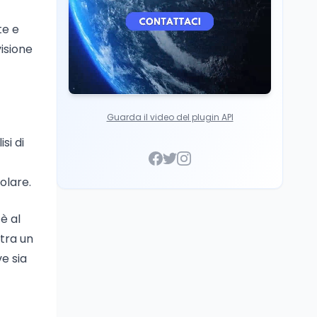
te e
visione
Guarda il video del plugin API
si di
olare.
 è al
 tra un
e sia