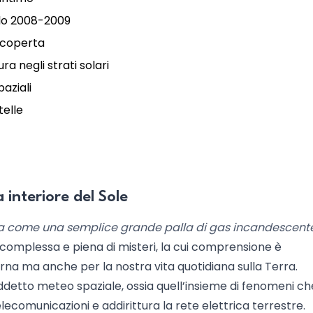
clo 2008-2009
 scoperta
a negli strati solari
paziali
telle
 interiore del Sole
na come una semplice grande palla di gas incandescente
e complessa e piena di misteri, la cui comprensione è
a ma anche per la nostra vita quotidiana sulla Terra.
siddetto meteo spaziale, ossia quell’insieme di fenomeni ch
telecomunicazioni e addirittura la rete elettrica terrestre.