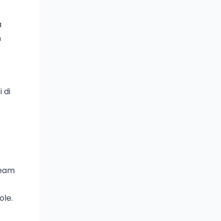
a
n
 di
team
ole.