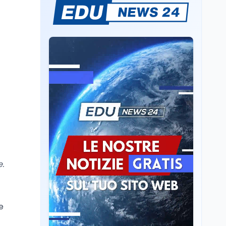
Lavoro
7 ago
Chiusura ex Ilva, 3.803 in
cassa e 250 milioni
pubblici bruciati
Scuola
7 ago
Erasmus+ verso 40
miliardi, in Italia pesa il
piano da 420 milioni
Lavoro
7 ago
Fondo perduto: cosa
significa davvero?
.
Ricerca
6 ago
Un secolo di Warburg: il
farmaco anti-tumore
e
che accende la glicolisi