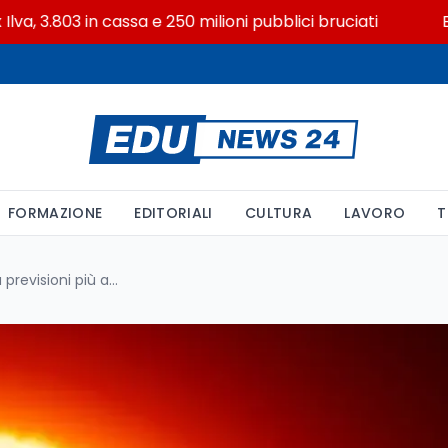
.803 in cassa e 250 milioni pubblici bruciati
Erasmus+
FORMAZIONE
EDITORIALI
CULTURA
LAVORO
T
Dalla vita nascosta del Sole a previsioni più accurate: la rivoluzione della meteorologia spaziale grazie a 40 anni di dati