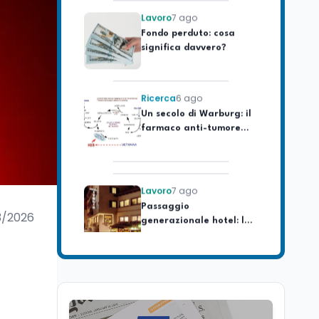
Fondo perduto: cosa
significa davvero?
Ricerca
6 ago
Un secolo di Warburg: il
farmaco anti-tumore
che accende la glicolisi
Lavoro
7 ago
Passaggio
generazionale hotel: la
3/2026
rivalutazione dei beni
contro la cessione
Lavoro
7 ago
Chiusura ex Ilva, 3.803 in
cassa e 250 milioni
pubblici bruciati