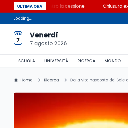
one dei beni contro la cessione
Chiusura ex Ilva, 3
ULTIMA ORA
Loading...
Venerdì
VEN
7
7 agosto 2026
SCUOLA
UNIVERSITÀ
RICERCA
MONDO
Home
Ricerca