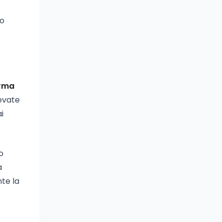
ro
irma
levate
i
o
a
te la