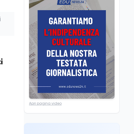
Scuola
7 ago
Erasmus+ verso 40
i
miliardi, in Italia pesa il
piano da 420 milioni
Lavoro
7 ago
Fondo perduto: cosa
significa davvero?
i
Ricerca
6 ago
Un secolo di Warburg: il
farmaco anti-tumore
che accende la glicolisi
Apri pagina video
Lavoro
7 ago
Passaggio
generazionale hotel: la
rivalutazione dei beni
contro la cessione