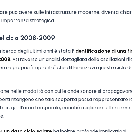
re può avere sulle infrastrutture moderne, diventa chia
i importanza strategica.
del ciclo 2008-2009
ricerca degli ultimi anni è stata l’
identificazione di una f
-2009
. Attraverso un’analisi dettagliata delle oscillazioni ri
vera e propria "impronta" che differenziava questo ciclo da
azione nelle modalità con cui le onde sonore si propagavan
 esperti ritengono che tale scoperta possa rappresentare l
e in quell’arco temporale, nonché migliorare ulteriormen
e.
r un dato ciclo solare
ha inoltre profonde implicazioni