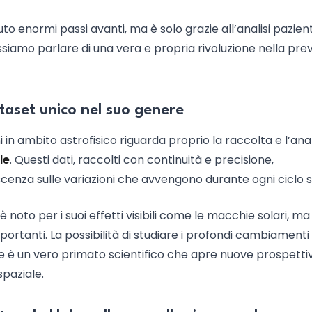
uto enormi passi avanti, ma è solo grazie all’analisi pazien
ssiamo parlare di una vera e propria rivoluzione nella pre
taset unico nel suo genere
i in ambito astrofisico riguarda proprio la raccolta e l’anali
le
. Questi dati, raccolti con continuità e precisione,
enza sulle variazioni che avvengono durante ogni ciclo s
 è noto per i suoi effetti visibili come le macchie solari, ma
portanti. La possibilità di studiare i profondi cambiamenti
le è un vero primato scientifico che apre nuove prospettiv
spaziale.