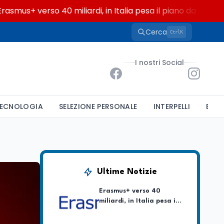
 verso 40 miliardi, in Italia pesa il piano da 420 milioni
Cerca
K
Ctrl
Lavoro
7 ago
I nostri Social
Passaggio
generazionale hotel: la
rivalutazione dei beni
contro la cessione
ECNOLOGIA
SELEZIONE PERSONALE
INTERPELLI
BAND
Lavoro
7 ago
Chiusura ex Ilva, 3.803 in
cassa e 250 milioni
pubblici bruciati
Scuola
7 ago
Ultime Notizie
Erasmus+ verso 40
miliardi, in Italia pesa il
piano da 420 milioni
Lavoro
7 ago