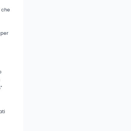
e che
aper
o
a
"
ati