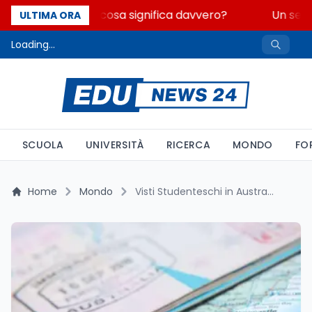
Fondo perduto: cosa significa davvero?
Un secol
ULTIMA ORA
Loading...
SCUOLA
UNIVERSITÀ
RICERCA
MONDO
FO
Home
Mondo
Visti Studenteschi in Australia: Calano le Domande nel 2025 tra Nuove Regole e Maggiore Integrità