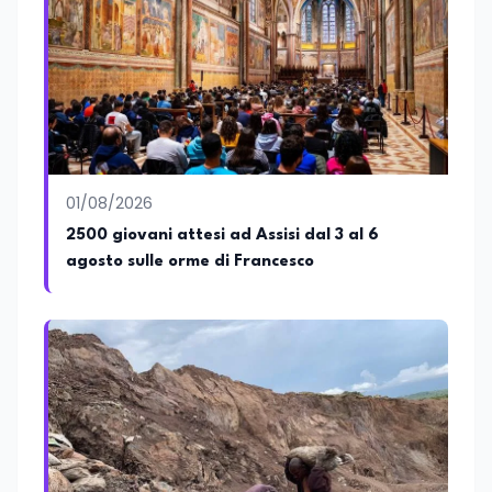
collettivo edito dalla Fondazione
Tatarella e da Giubilei Regnani editore sui
trent’anni dalla fondazione di Alleanza
nazionale. Per tre legislature sono stato
collaboratore parlamentare
occupandomi di legge di bilancio e di
politiche agroalimentari con particolare
riferimento all’export del Made in Italy e
al contrasto dell’Italian sounding,
collaborando con le Camera di
01/08/2026
commercio italiane all’estero.
2500 giovani attesi ad Assisi dal 3 al 6
Appassionato di storia, di sociologia e di
agosto sulle orme di Francesco
costume, spesso racconto all’interno
delle collaborazioni giornalistiche i
cambiamenti della società italiana e
internazionale attraverso gli usi, le
abitudini e i protagonisti che hanno
accompagnato negli anni lo sviluppo e la
crescita sociale e culturale. Pugliese di
nascita, vivo a Roma o in un ipotetico
altrove.