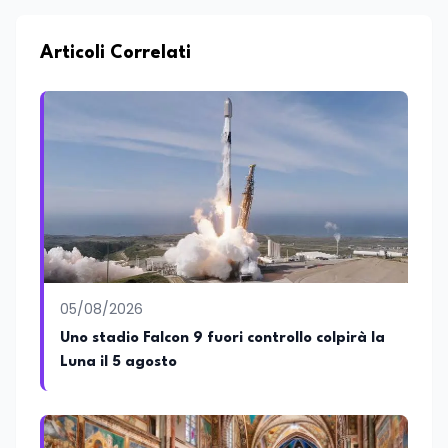
collaboro a contratto con L’Edicola e Il
Mattino di Puglia e Basilicata dove mi
occupo di politica e di economia. Per
Articoli Correlati
Edunews24 curo l’informazione politica
relativa ai temi dell’Istruzione. In
particolare, scrivendo delle attività
istituzionali con un focus sia sulle
iniziative e sui programmi dei Ministeri
dell’Istruzione e del Merito, dell’Università
e della Ricerca e della Cultura che su
quelle delle commissioni parlamentari
della Camera dei deputati e del Senato
della Repubblica. Inoltre, sono
amministratore unico di Italialab srl con
cui curo uffici stampa pubblici e privati e
05/08/2026
sviluppo programmi di valorizzazione
culturale e di promozione territoriale. In
Uno stadio Falcon 9 fuori controllo colpirà la
passato ho collaborato con testate
Luna il 5 agosto
nazionali e regionali, in particolare
pugliesi, e ho scritto i volumi Il sindaco di
Tutti, edito da Il Castello editore e Dal
Rosso al Nero. Ho partecipato al volume