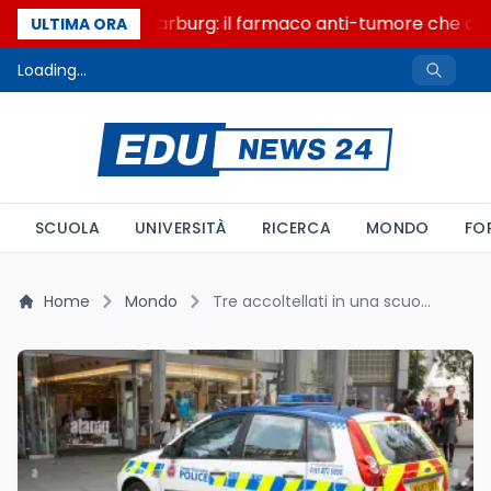
Un secolo di Warburg: il farmaco anti-tumore che accen
ULTIMA ORA
Loading...
SCUOLA
UNIVERSITÀ
RICERCA
MONDO
FO
Home
Mondo
Tre accoltellati in una scuola di Manchester: fermata una studentessa 12enne