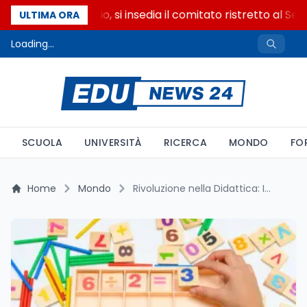
Riforma del calcio, si insedia il comitato ristretto al Sen
ULTIMA ORA
Loading...
SCUOLA
UNIVERSITÀ
RICERCA
MONDO
FO
Home
Mondo
Rivoluzione nella Didattica: In Germania si Discute l'Abolizione delle Divisioni in Colonna nella Scuola Primaria