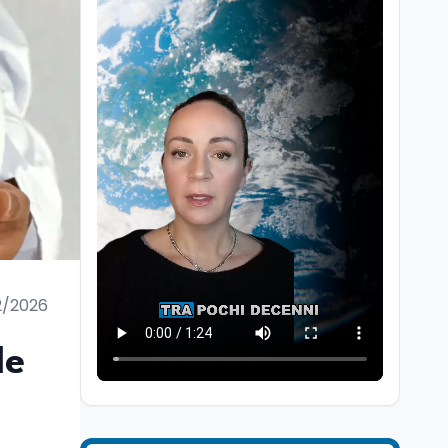
Università
5 ago
Consiglio di Stato:
scorrere la graduatoria
per i 500 posti vacanti
dopo il semestre filtro
2/2026
Lavoro
5 ago
Volontariato, firmata
le
l’intesa triennale tra
Ministero del Lavoro e
CSVnet ETS
Scuola
5 ago