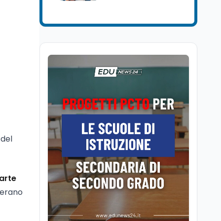
Lavoro
5 ago
Volontariato, firmata
l’intesa triennale tra
Ministero del Lavoro e
CSVnet ETS
Scuola
5 ago
Il Ministro della Pa
Zangrillo in Parlamento:
"12 miliardi per l'edilizia
e la sicurezza delle
scuole con risorse Pnrr"
Scuola
5 ago
Il Ministro Valditara ha
 del
incontrato due studenti
palestinesi giunti da
Gaza che hanno
superato la Maturità in
Scuola
5 ago
arte
Italia
Maturità 2026, 100 e
 erano
lode da record: 14.123
diplomi con voto
massimo