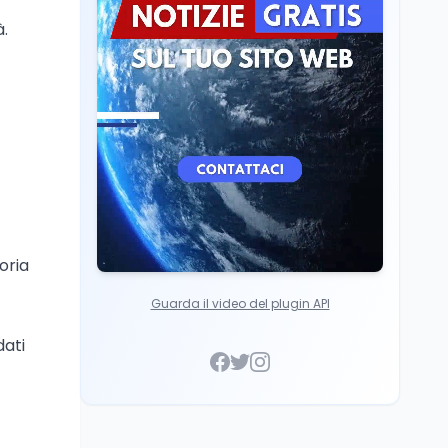
superato la Maturità in
Scuola
5 ago
.
Italia
Maturità 2026, 100 e
lode da record: 14.123
diplomi con voto
massimo
oria
Guarda il video del plugin API
dati