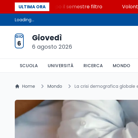
posti vacanti dopo il semestre filtro
Volontariato, 
ULTIMA ORA
Loading...
Giovedì
GIO
6
6 agosto 2026
SCUOLA
UNIVERSITÀ
RICERCA
MONDO
Home
Mondo