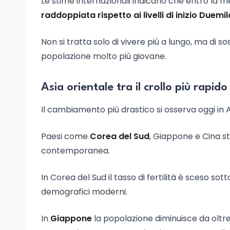
Le stime internazionali indicano che entro la 
raddoppiata rispetto ai livelli di inizio Duemil
Non si tratta solo di vivere più a lungo, ma di 
popolazione molto più giovane.
Asia orientale tra il crollo più rapid
Il cambiamento più drastico si osserva oggi in A
Paesi come
Corea del Sud
, Giappone e Cina sta
contemporanea.
In Corea del Sud il tasso di fertilità è sceso sot
demografici moderni.
In
Giappone
la popolazione diminuisce
da oltr