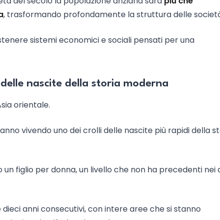
metà del secolo la popolazione anziana sarà
più che
a
, trasformando profondamente la struttura delle società
sostenere sistemi economici e sociali pensati per una
o delle nascite della storia moderna
sia orientale.
nno vivendo uno dei crolli delle nascite più rapidi della st
to un figlio per donna, un livello che non ha precedenti nei 
e dieci anni consecutivi, con intere aree che si stanno