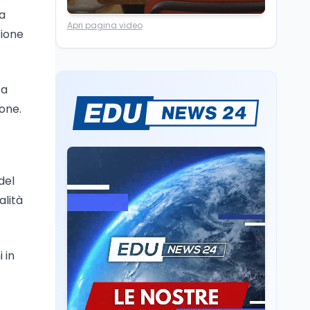
Università
5 ago
na
Apri pagina video
Consiglio di Stato:
zione
scorrere la graduatoria
per i 500 posti vacanti
dopo il semestre filtro
ta
Lavoro
5 ago
Volontariato, firmata
one.
l’intesa triennale tra
Ministero del Lavoro e
CSVnet ETS
Scuola
5 ago
del
Il Ministro della Pa
Zangrillo in Parlamento:
alità
"12 miliardi per l'edilizia
e la sicurezza delle
scuole con risorse Pnrr"
Scuola
5 ago
 in
Il Ministro Valditara ha
incontrato due studenti
palestinesi giunti da
Gaza che hanno