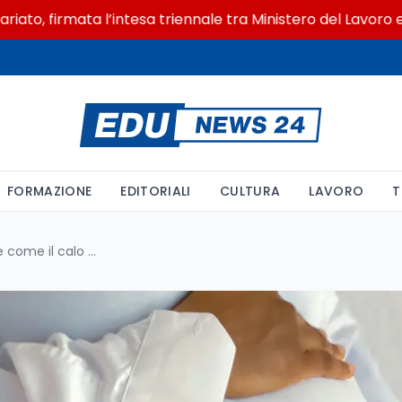
firmata l’intesa triennale tra Ministero del Lavoro e CSVn
FORMAZIONE
EDITORIALI
CULTURA
LAVORO
T
La crisi demografica globale e come il calo delle nascite sta trasformando società ed economie nel mondo