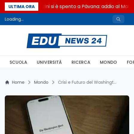
Francesco Guccini si è spento a Pàvana: addio al Maest
ULTIMA ORA
Loading...
SCUOLA
UNIVERSITÀ
RICERCA
MONDO
FO
Home
Mondo
Crisi e Futuro del Washington Post: Dalle Dimissioni ai Tagli, la Sfida della Democrazia Mediatica negli Stati Uniti