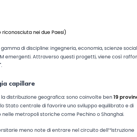
e riconosciuta nei due Paesi)
amma di discipline: ingegneria, economia, scienze sociali
STEM emergenti. Attraverso questi progetti, viene così raffo
.
ia capillare
a è la distribuzione geografica: sono coinvolte ben
19 provin
lo Stato centrale di favorire uno sviluppo equilibrato e di
o nelle metropoli storiche come Pechino o Shanghai.
sitarie meno note di entrare nel circuito dell’“istruzione