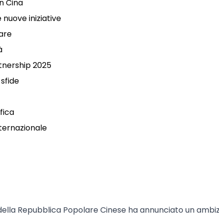
in Cina
 nuove iniziative
lare
à
artnership 2025
 sfide
fica
ternazionale
ne della Repubblica Popolare Cinese ha annunciato un ambi