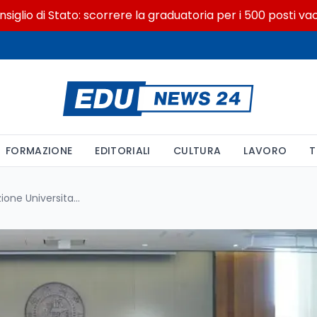
di Stato: scorrere la graduatoria per i 500 posti vacanti do
FORMAZIONE
EDITORIALI
CULTURA
LAVORO
T
La Cina Rafforza la Collaborazione Universitaria Globale: 16 Nuove Istituzioni Congiunte e 30 Programmi Internazionali Approvati dal Ministero dell’Istruzione