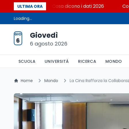
ersità italiana? Cosa dicono i dati 2026
Consiglio 
ULTIMA ORA
Loading...
Giovedì
GIO
6
6 agosto 2026
SCUOLA
UNIVERSITÀ
RICERCA
MONDO
Home
Mondo