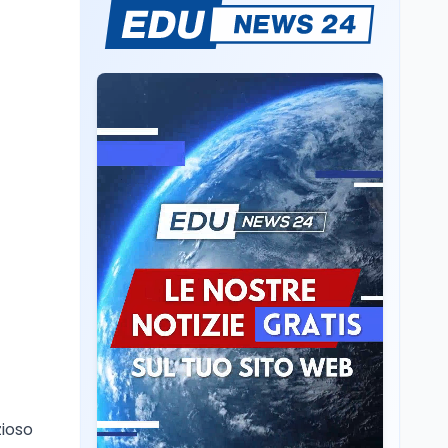
italiana? Cosa dicono i
dati 2026
Università
5 ago
Consiglio di Stato:
scorrere la graduatoria
per i 500 posti vacanti
dopo il semestre filtro
Lavoro
5 ago
Volontariato, firmata
l’intesa triennale tra
Ministero del Lavoro e
CSVnet ETS
Scuola
5 ago
Il Ministro della Pa
Zangrillo in Parlamento:
"12 miliardi per l'edilizia
e la sicurezza delle
scuole con risorse Pnrr"
Scuola
5 ago
Il Ministro Valditara ha
zioso
incontrato due studenti