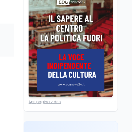
per i 500 posti vacanti
dopo il semestre filtro
Lavoro
5 ago
Volontariato, firmata
l’intesa triennale tra
Ministero del Lavoro e
CSVnet ETS
Scuola
5 ago
Il Ministro della Pa
Zangrillo in Parlamento:
"12 miliardi per l'edilizia
e la sicurezza delle
scuole con risorse Pnrr"
Scuola
5 ago
Il Ministro Valditara ha
incontrato due studenti
palestinesi giunti da
Apri pagina video
Gaza che hanno
superato la Maturità in
Università
6 ago
Italia
Quanto è ancora
competitiva l'università