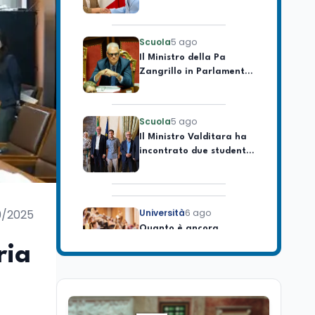
CSVnet ETS
Scuola
5 ago
Il Ministro della Pa
Zangrillo in Parlamento:
"12 miliardi per l'edilizia
e la sicurezza delle
scuole con risorse Pnrr"
Scuola
5 ago
Il Ministro Valditara ha
incontrato due studenti
palestinesi giunti da
Gaza che hanno
superato la Maturità in
Italia
Università
6 ago
Quanto è ancora
9/2025
competitiva l'università
italiana? Cosa dicono i
ria
dati 2026
Università
5 ago
Consiglio di Stato:
scorrere la graduatoria