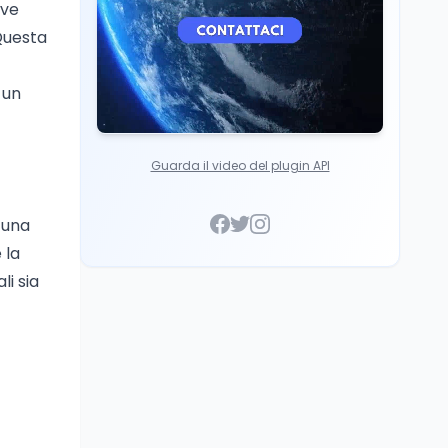
ove
palestinesi giunti da
Gaza che hanno
 Questa
superato la Maturità in
Italia
 un
Guarda il video del plugin API
a una
 la
li sia