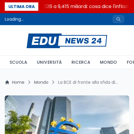
FFO Università 2026 a 9,415 miliardi: cosa dice l'inflazion
ULTIMA ORA
Loading...
SCUOLA
UNIVERSITÀ
RICERCA
MONDO
FO
Home
Mondo
La BCE di fronte alla sfida di tassi e inflazione: cosa aspettarsi dopo le ultime mosse di dollaro e Fed