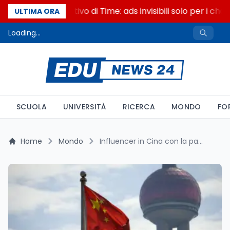
Il cloaking selettivo di Time: ads invisibili solo per i chat
ULTIMA ORA
Loading...
SCUOLA
UNIVERSITÀ
RICERCA
MONDO
FO
Home
Mondo
Influencer in Cina con la patente digitale: cosa prevede la norma