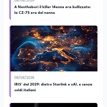
08/08/2026
cambiamenti sociali, con l’obiettivo di
offrire strumenti utili per comprendere la
A Nonthaburi il killer 14enne era bullizzato:
realtà contemporanea.
la CZ-75 era del nonno
08/08/2026
IRIS² dal 2029: dietro Starlink e xAI, e senza
soldi italiani