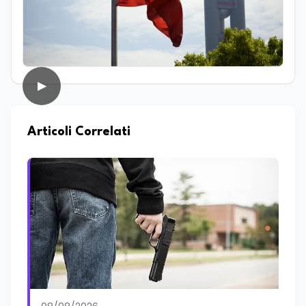
dialogo tra società e religioni, con
particolare attenzione alla
comunicazione e alla mediazione. Da
circa dieci anni lavora nel campo della
scrittura professionale e dell’editoria
digitale. Scrive su giornali e testate
▶
online occupandosi di informazione e
approfondimento. Ha collaborato anche
con realtà radiofoniche come speaker,
occupandosi inoltre della produzione di
Articoli Correlati
contenuti per la programmazione. Nel
tempo ha realizzato articoli e contenuti
divulgativi destinati al web, collaborando
con progetti editoriali e diverse realtà.
Parallelamente si occupa di editing e
revisione testi, affiancando redazioni e
autori nella costruzione di contenuti
solidi dal punto di vista editoriale. È
autrice di un libro e appassionata di
editoria, storia e divulgazione. Su
EduNews24.it scrive articoli dedicati ad
istruzione, formazione, cultura e