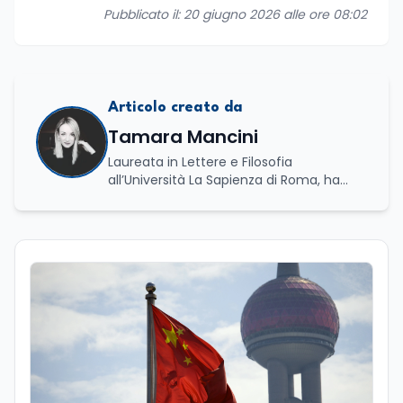
Pubblicato il: 20 giugno 2026 alle ore 08:02
Articolo creato da
Tamara Mancini
Laureata in Lettere e Filosofia
all’Università La Sapienza di Roma, ha
conseguito una laurea triennale in Storia
e Relazioni Internazionali e una laurea
magistrale in Islamistica e Mediazione
Interculturale. È autrice, copywriter ed
editor. La formazione umanistica ha
contribuito a sviluppare il suo interesse
per la scrittura, l’analisi dei testi e la
divulgazione, competenze che oggi
applica nel lavoro giornalistico e nella
produzione di contenuti. Il suo percorso
di studi si è concentrato sulle dinamiche
culturali, sui processi migratori e sul