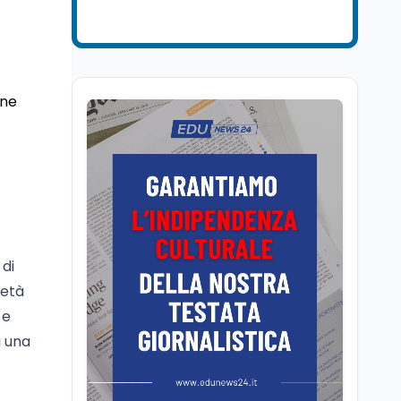
Ricerca
6 ago
Il rivelatore che 'vede' i
reattori spenti
attraverso 400 metri di
roccia
one
Scuola
6 ago
Posizioni economiche
ATA: la matematica
degli arretrati fino a
4.150 euro
Cultura
6 ago
Spesa culturale in
Lombardia da record,
 di
ma la voragine Nord-
'età
Sud triplica
 e
Cultura
6 ago
Francesco Guccini si è
i una
spento a Pàvana: addio
al Maestrone