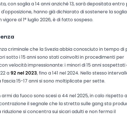
a, con soglia a 14 anni anziché 13, sarà depositata entro
 d'opposizione, hanno già dichiarato di sostenere la soglia
n vigore al 1° luglio 2026, è di fatto sospeso.
olenza
za criminale che la Svezia abbia conosciuto in tempo di 
i sotto i 15 anni sono stati coinvolti in procedimenti per
con velocità impressionante: i minori di 15 anni sospettati 
022 a
92
nel 2023
, fino a 141 nel 2024. Nello stesso intervall
fascia 15-17 anni si sono moltiplicate per sette.
armi da fuoco sono scesi a 44 nel 2025, in calo rispetto a
a contrazione il segnale che la stretta sulle gang sta prod
 la riduzione si concentra sui sicari adulti e non ferma il