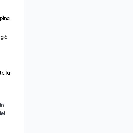
apina
 già
to la
in
del