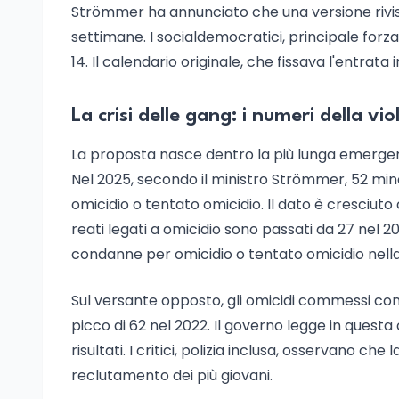
Strömmer ha annunciato che una versione rivist
settimane. I socialdemocratici, principale forza
14. Il calendario originale, che fissava l'entrata i
La crisi delle gang: i numeri della vi
La proposta nasce dentro la più lunga emergen
Nel 2025, secondo il ministro Strömmer, 52 minor
omicidio o tentato omicidio. Il dato è cresciuto 
reati legati a omicidio sono passati da 27 nel 2
condanne per omicidio o tentato omicidio nella 
Sul versante opposto, gli omicidi commessi con 
picco di 62 nel 2022. Il governo legge in quest
risultati. I critici, polizia inclusa, osservano che
reclutamento dei più giovani.