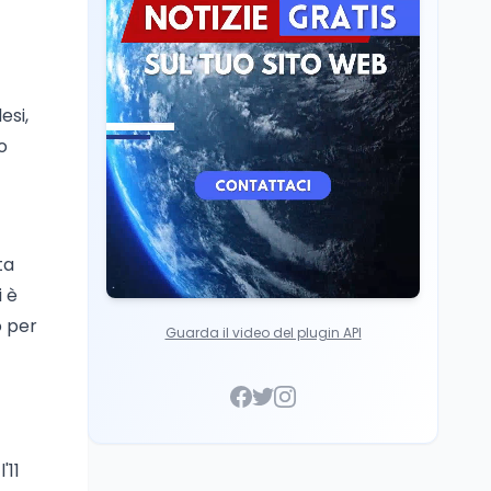
Cultura
6 ago
Francesco Guccini si è
spento a Pàvana: addio
al Maestrone
esi,
o
ta
i è
o per
Guarda il video del plugin API
'11