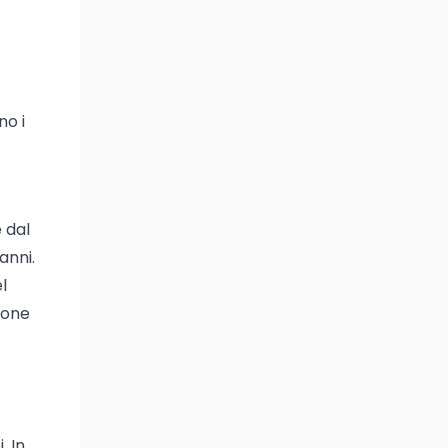
no i
 dal
anni.
l
ione
. In