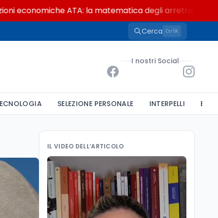
conomiche ATA: la matematica degli arretrati fino a 4.150 
Cerca
K
Ctrl
I nostri Social
ECNOLOGIA
SELEZIONE PERSONALE
INTERPELLI
BAND
IL VIDEO DELL’ARTICOLO