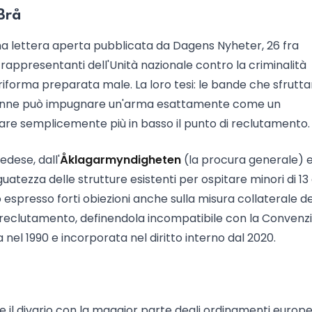
 Brå
 una lettera aperta pubblicata da Dagens Nyheter, 26 fra
i rappresentanti dell'Unità nazionale contro la criminalità
riforma preparata male. La loro tesi: le bande che sfrutta
enne può impugnare un'arma esattamente come un
stare semplicemente più in basso il punto di reclutamento.
edese, dall'
Åklagarmyndigheten
(la procura generale) e
uatezza delle strutture esistenti per ospitare minori di 13 
no espresso forti obiezioni anche sulla misura collaterale de
di reclutamento, definendola incompatibile con la Convenz
zia nel 1990 e incorporata nel diritto interno dal 2020.
il divario con la maggior parte degli ordinamenti europei