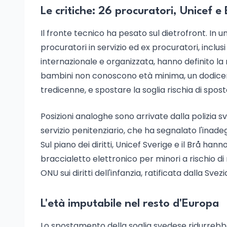
Le critiche: 26 procuratori, Unicef e
Il fronte tecnico ha pesato sul dietrofront. In
procuratori in servizio ed ex procuratori, inclus
internazionale e organizzata, hanno definito la 
bambini non conoscono età minima, un dodic
tredicenne, e spostare la soglia rischia di spo
Posizioni analoghe sono arrivate dalla polizia sv
servizio penitenziario, che ha segnalato l'inadeg
Sul piano dei diritti, Unicef Sverige e il Brå han
braccialetto elettronico per minori a rischio 
ONU sui diritti dell'infanzia, ratificata dalla Sve
L'età imputabile nel resto d'Europa
Lo spostamento della soglia svedese ridurrebbe 