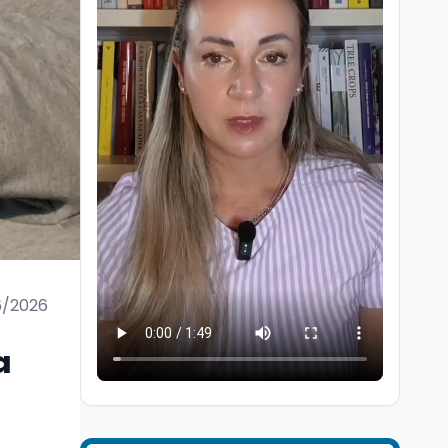
Ricerca
6 ago
Un secolo di Warburg: il
farmaco anti-tumore
che accende la glicolisi
6/2026
Ricerca
6 ago
Il rivelatore che 'vede' i
a
reattori spenti
attraverso 400 metri di
roccia
Scuola
6 ago