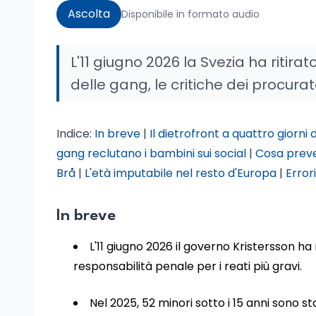
Ascolta
Disponibile in formato audio
L'11 giugno 2026 la Svezia ha ritira
delle gang, le critiche dei procurator
Indice:
In breve
|
Il dietrofront a quattro giorni 
gang reclutano i bambini sui social
|
Cosa preve
Brå
|
L'età imputabile nel resto d'Europa
|
Error
In breve
L'11 giugno 2026 il governo Kristersson ha
responsabilità penale per i reati più gravi.
Nel 2025, 52 minori sotto i 15 anni sono s