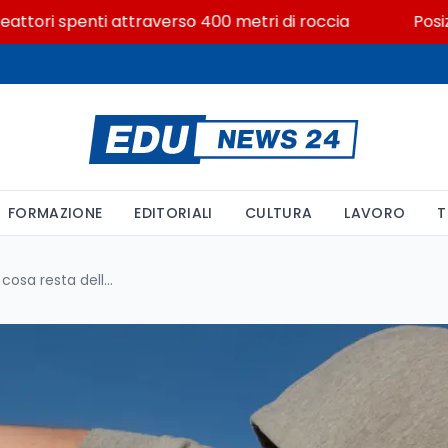
ri spenti attraverso 400 metri di roccia
Posizioni e
FORMAZIONE
EDITORIALI
CULTURA
LAVORO
T
Età penale a 13 anni in Svezia: cosa resta della riforma antigang