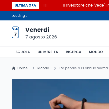
cende la glicolisi
Il rivelatore che 'vede' i reatto
ULTIMA ORA
Loading...
Venerdì
VEN
7
7 agosto 2026
SCUOLA
UNIVERSITÀ
RICERCA
MONDO
Home
Mondo