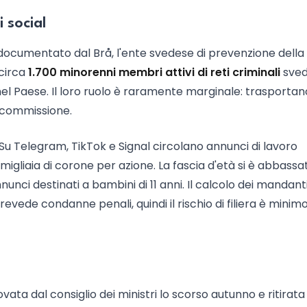
 social
documentato dal Brå, l'ente svedese di prevenzione della
 circa
1.700 minorenni membri attivi di reti criminali
sved
 nel Paese. Il loro ruolo è raramente marginale: trasportan
u commissione.
Su Telegram, TikTok e Signal circolano annunci di lavoro
gliaia di corone per azione. La fascia d'età si è abbassa
unci destinati a bambini di 11 anni. Il calcolo dei mandant
revede condanne penali, quindi il rischio di filiera è minim
ata dal consiglio dei ministri lo scorso autunno e ritirata l