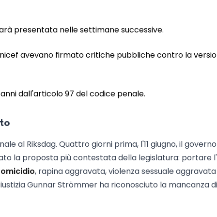
 sarà presentata nelle settimane successive.
 Unicef avevano firmato critiche pubbliche contro la versi
4 anni dall'articolo 97 del codice penale.
oto
nale al Riksdag. Quattro giorni prima, l'11 giugno, il governo
ato la proposta più contestata della legislatura: portare l
r omicidio
, rapina aggravata, violenza sessuale aggravata
a Giustizia Gunnar Strömmer ha riconosciuto la mancanza d