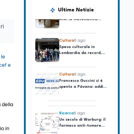
Posizioni economiche
Ultime Notizie
ATA: la matematica
degli arretrati fino a
4.150 euro
ri
Cultura
6 ago
Spesa culturale in
Lombardia da record,
ma la voragine Nord-
le
Sud triplica
cef e
Cultura
6 ago
Francesco Guccini si è
spento a Pàvana: addio
al Maestrone
 della
Ricerca
6 ago
Un secolo di Warburg: il
farmaco anti-tumore
che accende la glicolisi
io in