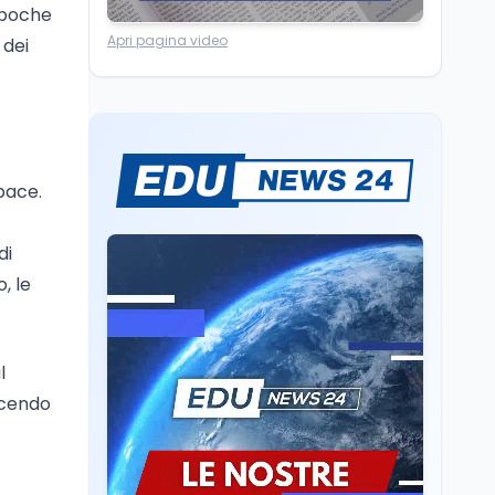
 poche
Ricerca
6 ago
Apri pagina video
 dei
Un secolo di Warburg: il
farmaco anti-tumore
che accende la glicolisi
Ricerca
6 ago
Il rivelatore che 'vede' i
pace.
reattori spenti
attraverso 400 metri di
roccia
di
Scuola
6 ago
o, le
Posizioni economiche
ATA: la matematica
degli arretrati fino a
4.150 euro
l
Cultura
6 ago
ucendo
Spesa culturale in
Lombardia da record,
ma la voragine Nord-
Sud triplica