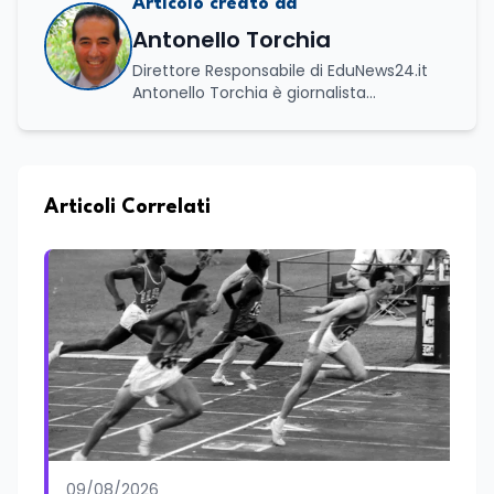
Articolo creato da
Antonello Torchia
Direttore Responsabile di EduNews24.it
Antonello Torchia è giornalista
professionista, politologo e geografo,
con un percorso formativo e
professionale di ampio respiro che
integra competenze in ambito
economico, geopolitico, comunicativo e
Articoli Correlati
territoriale. Vanta una solida formazione
accademica multidisciplinare: ha
conseguito la Laurea in Economia e
Commercio (quadriennale, Vecchio
Ordinamento), la Laurea Magistrale in
Relazioni Internazionali (LM-52) con la
votazione di 110/110 e lode, e la Laurea
Magistrale in Scienze Geografiche (LM-
80). Un trittico di competenze che gli
consente di leggere i fenomeni
contemporanei con una prospettiva che
abbraccia le dinamiche economiche, le
09/08/2026
relazioni tra Stati e le dimensioni spaziali