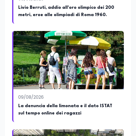
e territoriali della società. Nel corso della
Livio Berruti, addio all'oro olimpico dei 200
sua carriera ha maturato una
metri, eroe alle olimpiadi di Roma 1960.
significativa esperienza nella
comunicazione istituzionale e politica,
collaborando con emittenti televisive e
testate della carta stampata. Questa
esperienza sul campo gli ha conferito
una padronanza trasversale dei linguaggi
mediatici, dalla televisione al digitale.
Attualmente ricopre il ruolo di Direttore
Responsabile di EduNews24.it, testata
giornalistica online dedicata al mondo
dell'istruzione, della formazione e delle
politiche educative italiane ed europee,
dove cura la linea editoriale e
supervisiona la produzione di contenuti
09/08/2026
rivolti a docenti, studenti, istituzioni e
La denuncia della limonata e il dato ISTAT
operatori del settore educativo. È inoltre
sul tempo online dei ragazzi
docente di Comunicazione presso la
SSML Città di Lamezia Terme, istituto
universitario specializzato nella
mediazione linguistica, dove mette a