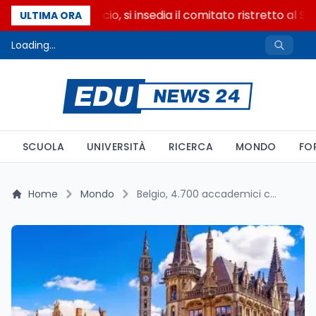
Riforma del calcio, si insedia il comitato ristretto al S
ULTIMA ORA
Loading...
SCUOLA
UNIVERSITÀ
RICERCA
MONDO
FO
Home
Mondo
Belgio, 4.700 accademici contro Israele: Italia ferma a Palermo