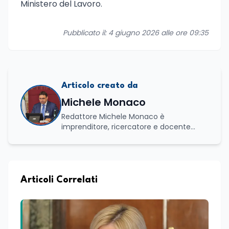
Ministero del Lavoro.
Pubblicato il: 4 giugno 2026 alle ore 09:35
Articolo creato da
Michele Monaco
Redattore Michele Monaco è
imprenditore, ricercatore e docente
universitario con oltre vent'anni di
esperienza nell'innovazione digitale, nella
formazione e nella consulenza
strategica. Laureato in Scienze Politiche
e Internazionali, è CEO di Adventus
Articoli Correlati
Consulting Jdoo (Umag, Croazia dove
risiede stabilmente) e Presidente
Nazionale di ENBAS, ente bilaterale attivo
nella formazione professionale e nelle