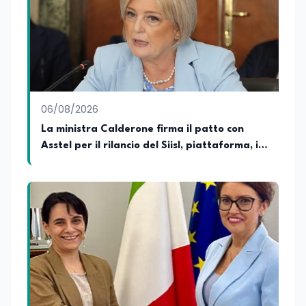
politiche attive per il lavoro. In qualità di
Coordinatore Nazionale dei Progetti di
Ricerca presso ERSAF, guida iniziative che
coniugano intelligenza artificiale e
formazione, tra cui FindYourGoal.it,
piattaforma di orientamento scuola-
lavoro basata sul modello LifeComp,
Avatar4University.Org, sistema AI per la
06/08/2026
creazione di corsi universitari con avatar
docente, KeepYouCare.it, piattaforma di
La ministra Calderone firma il patto con
telemedicina, telesoccorso e
Asstel per il rilancio del Siisl, piattaforma, in
telerefertazione. È inoltre Delegato della
collaborazione con l'Inps, per l'incontro tra
Regione Calabria presso il Ministero degli
Esteri per la Cooperazione Internazionale
domanda e offerta di lavoro
ed è membro del tavolo delle regioni,
dove coordina un progetto per la
creazione di un Hub Formativo in Tunisia.
Docente a contratto di Diritto
dell'Economia e Diritto Internazionale
presso la SSML di Lamezia Terme e
presso l'Università Telematica eCampus,
è autore di pubblicazioni in ambito
pedagogico sulle competenze