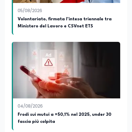
caratteriali e il framework LifeComp. Ha
tenuto interventi al Senato della
05/08/2026
Repubblica, alla Camera dei Deputati, in
Volontariato, firmata l’intesa triennale tra
Regione Lombardia e a Buenos Aires su
Ministero del Lavoro e CSVnet ETS
temi che spaziano dalla pedagogia
speciale, alla telemedicina ed alla
cooperazione internazionale. Innovation
Manager certificato MISE, unisce visione
strategica e competenza tecnologica
con una vocazione per il dialogo
istituzionale e la ricerca applicata.
04/08/2026
Frodi sui mutui a +50,1% nel 2025, under 30
fascia più colpita