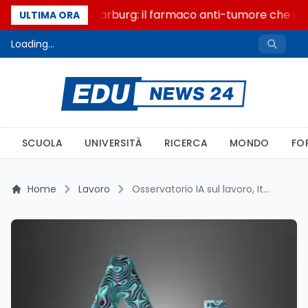
Un secolo di Warburg: il farmaco anti-tumore che acce
ULTIMA ORA
Loading...
SCUOLA
UNIVERSITÀ
RICERCA
MONDO
FO
Home
Lavoro
Osservatorio IA sul lavoro, Italia parte con un gap di competenze