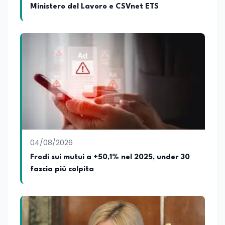
passato ho collaborato con testate
Ministero del Lavoro e CSVnet ETS
nazionali e regionali, in particolare
pugliesi, e ho scritto i volumi Il sindaco di
Tutti, edito da Il Castello editore e Dal
Rosso al Nero. Ho partecipato al volume
collettivo edito dalla Fondazione
Tatarella e da Giubilei Regnani editore sui
trent’anni dalla fondazione di Alleanza
nazionale. Per tre legislature sono stato
collaboratore parlamentare
occupandomi di legge di bilancio e di
politiche agroalimentari con particolare
riferimento all’export del Made in Italy e
al contrasto dell’Italian sounding,
collaborando con le Camera di
04/08/2026
commercio italiane all’estero.
Frodi sui mutui a +50,1% nel 2025, under 30
Appassionato di storia, di sociologia e di
fascia più colpita
costume, spesso racconto all’interno
delle collaborazioni giornalistiche i
cambiamenti della società italiana e
internazionale attraverso gli usi, le
abitudini e i protagonisti che hanno
accompagnato negli anni lo sviluppo e la