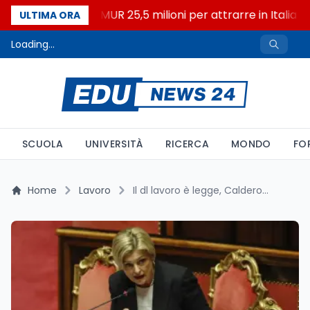
Università: dal MUR 25,5 milioni per attrarre in Italia i m
ULTIMA ORA
Loading...
SCUOLA
UNIVERSITÀ
RICERCA
MONDO
FO
Home
Lavoro
Il dl lavoro è legge, Calderone difende il testo davanti al Senato