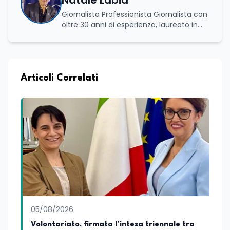
Natale Labia
Giornalista Professionista Giornalista con
oltre 30 anni di esperienza, laureato in
scienze politiche e relazioni internazionali
all’Università La Sapienza di Roma,
collaboro a contratto con L’Edicola e Il
Mattino di Puglia e Basilicata dove mi
occupo di politica e di economia. Per
Articoli Correlati
Edunews24 curo l’informazione politica
relativa ai temi dell’Istruzione. In
particolare, scrivendo delle attività
istituzionali con un focus sia sulle
iniziative e sui programmi dei Ministeri
dell’Istruzione e del Merito, dell’Università
e della Ricerca e della Cultura che su
quelle delle commissioni parlamentari
della Camera dei deputati e del Senato
della Repubblica. Inoltre, sono
amministratore unico di Italialab srl con
cui curo uffici stampa pubblici e privati e
05/08/2026
sviluppo programmi di valorizzazione
culturale e di promozione territoriale. In
Volontariato, firmata l’intesa triennale tra