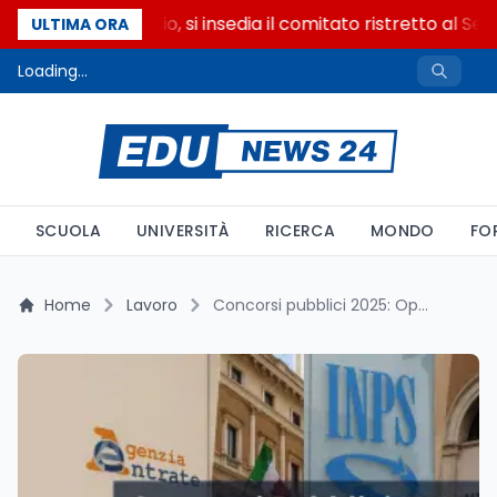
Riforma del calcio, si insedia il comitato ristretto al Sen
ULTIMA ORA
Loading...
SCUOLA
UNIVERSITÀ
RICERCA
MONDO
FO
Home
Lavoro
Concorsi pubblici 2025: Opportunità e sfide per scuola, PA, INPS e Agenzia delle Entrate