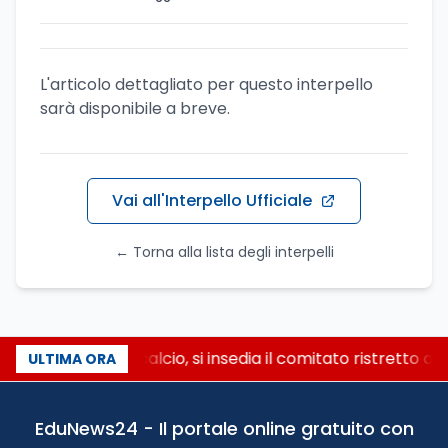
L'articolo dettagliato per questo interpello
sarà disponibile a breve.
Vai all'Interpello Ufficiale
← Torna alla lista degli interpelli
Riforma del calcio, si insedia il comitato ristretto a
ULTIMA ORA
EduNews24 - Il portale online gratuito con