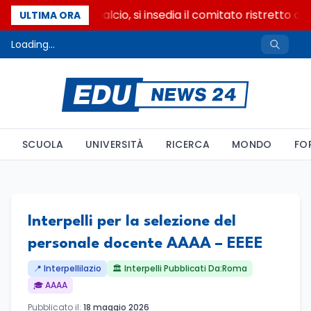
Riforma del calcio, si insedia il comitato ristretto a
ULTIMA ORA
Loading...
SCUOLA
UNIVERSITÀ
RICERCA
MONDO
FO
Interpelli per la selezione del
personale docente AAAA – EEEE
📍 Interpellilazio
🏛️ Interpelli Pubblicati Da:Roma
🎓 AAAA
Pubblicato il:
18 maggio 2026