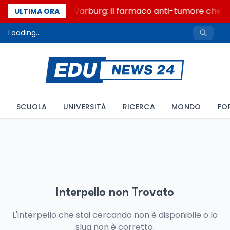
Un secolo di Warburg: il farmaco anti-tumore che ac
ULTIMA ORA
Loading...
SCUOLA
UNIVERSITÀ
RICERCA
MONDO
FO
Interpello non Trovato
L'interpello che stai cercando non è disponibile o lo
slug non è corretto.