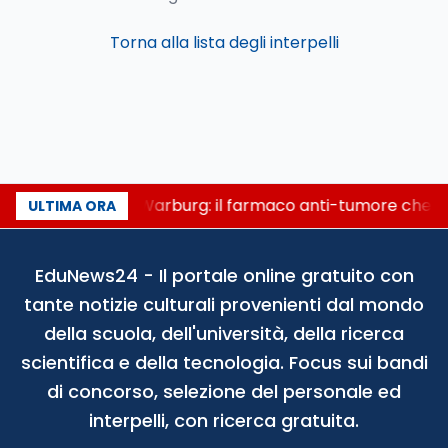
Torna alla lista degli interpelli
Un secolo di Warburg: il farmaco anti-tumore che ac
ULTIMA ORA
EduNews24 - Il portale online gratuito con
tante notizie culturali provenienti dal mondo
della scuola, dell'università, della ricerca
scientifica e della tecnologia. Focus sui bandi
di concorso, selezione del personale ed
interpelli, con ricerca gratuita.