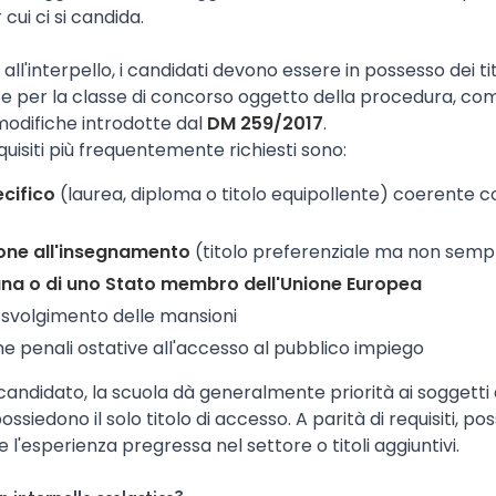
cui ci si candida.
ll'interpello, i candidati devono essere in possesso dei tit
e per la classe di concorso oggetto della procedura, com
odifiche introdotte dal
DM 259/2017
.
equisiti più frequentemente richiesti sono:
ecifico
(laurea, diploma o titolo equipollente) coerente co
ione all'insegnamento
(titolo preferenziale ma non semp
iana o di uno Stato membro dell'Unione Europea
 svolgimento delle mansioni
 penali ostative all'accesso al pubblico impiego
 candidato, la scuola dà generalmente priorità ai soggetti ab
ossiedono il solo titolo di accesso. A parità di requisiti, p
 l'esperienza pregressa nel settore o titoli aggiuntivi.