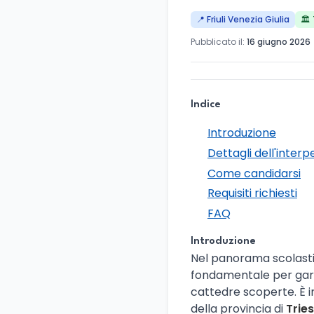
📍 Friuli Venezia Giulia
🏛️
Pubblicato il:
16 giugno 2026
Indice
Introduzione
Dettagli dell'interp
Come candidarsi
Requisiti richiesti
FAQ
Introduzione
Nel panorama scolastic
fondamentale per garant
cattedre scoperte. È in
della provincia di
Trie