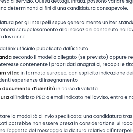
resa di servizio. Questi dettagli, infatti, possono variare s
ltano determinanti ai fini di una candidatura consapevole.
atura per gli interpelli segue generalmente un iter stand
ersi scrupolosamente alle indicazioni contenute nell'avvis
ti dovranno:
dal link ufficiale pubblicato dall'istituto
manda
secondo il modello allegato (se previsto) oppure r
teresse contenente i propri dati anagrafici, recapiti e tito
lum vitae
in formato europeo, con esplicita indicazione dei ti
edenti esperienze di insegnamento
un documento d'identità
in corso di validità
tura
all'indirizzo PEC o email indicato nell'avviso, entro e no
are la modalità di invio specificata: una candidatura tr
ndicati potrebbe non essere presa in considerazione. Si rac
ell'oggetto del messaggio la dicitura relativa all'interpel