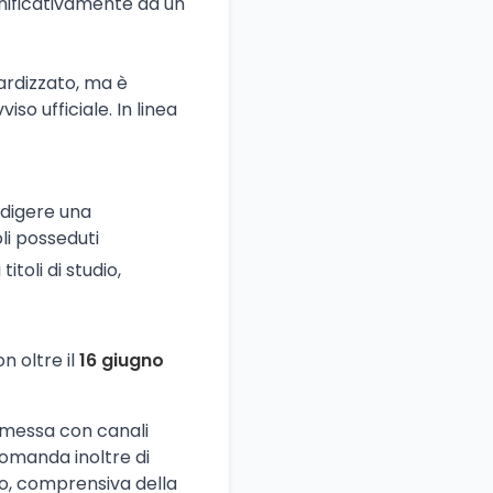
ignificativamente da un
ardizzato, ma è
o ufficiale. In linea
edigere una
li posseduti
toli di studio,
n oltre il
16 giugno
asmessa con canali
comanda inoltre di
lo, comprensiva della