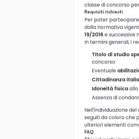
classe di concorso per 
Requisiti richiesti
Per poter partecipare a
dalla normativa vigent
19/2016
e successive m
In termini generali, i r
Titolo di studio sp
concorso
Eventuale
abilitaz
Cittadinanza ital
Idoneità fisica
allo
Assenza di condanne
Nell'individuazione del
seguiti da coloro che p
ulteriori elementi come
FAQ