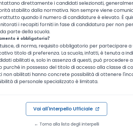
 contattano direttamente i candidati selezionati, generalme
riorità stabilito dalla normativa. Non sempre viene comunic
soprattutto quando il numero di candidature è elevato. È q
torati i recapiti forniti in fase di candidatura per non p
da parte della scuola.
namento è obbligatoria?
ituisce, di norma, requisito obbligatorio per partecipare a
ativo titolo di preferenza. La scuola, infatti, è tenuta a in
idati abilitati e, solo in assenza di questi, può procedere a
o purché in possesso del titolo di accesso alla classe di 
i non abilitati hanno concrete possibilità di ottenere l'inc
ibilità di personale specializzato è limitata.
Vai all'Interpello Ufficiale
← Torna alla lista degli interpelli