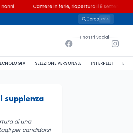
nni
Camere in ferie, riapertura il 9 settembre tra 
Cerca
K
Ctrl
I nostri Social
ECNOLOGIA
SELEZIONE PERSONALE
INTERPELLI
BAND
di supplenza
ertura di una
tagli per candidarsi