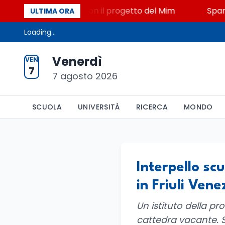
iato, STEM a Lerici con il progetto del Mim
Sparato
ULTIMA ORA
Loading...
Venerdì
VEN
7
7 agosto 2026
SCUOLA
UNIVERSITÀ
RICERCA
MONDO
Interpello sc
in Friuli Vene
Un istituto della pr
cattedra vacante. S