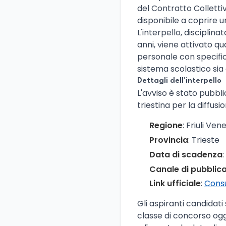
del Contratto Colletti
disponibile a coprire 
L'interpello, disciplin
anni, viene attivato qu
personale con specifici
sistema scolastico sia 
Dettagli dell'interpello
L'avviso è stato pubbli
triestina per la diffusi
Regione
: Friuli Ven
Provincia
: Trieste
Data di scadenza
Canale di pubblic
Link ufficiale
:
Consu
Gli aspiranti candidati
classe di concorso ogge