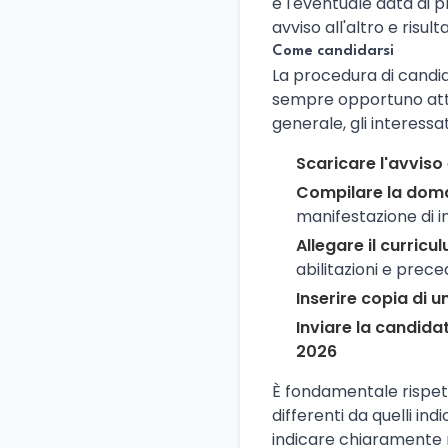
e l'eventuale data di p
avviso all'altro e risu
Come candidarsi
La procedura di candid
sempre opportuno atten
generale, gli interessa
Scaricare l'avviso
Compilare la do
manifestazione di in
Allegare il curricu
abilitazioni e prec
Inserire copia di 
Inviare la candida
2026
È fondamentale rispett
differenti da quelli i
indicare chiaramente n