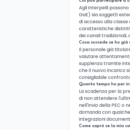
Chi può partecipare a un
Agli interpelli possono
GaE) sia soggetti ester
di accesso alla classe
caratteristiche distint
dei canali tradizionali,
Cosa succede se ho già 
Il personale già tito
valutare attentamente 
supplenza tramite int
che il nuovo incarico 
consigliabile confronta
Quanto tempo ho per in
La scadenza per la pr
di non attendere l'ulti
nell'invio della PEC o 
domanda con qualche gi
integrazioni documenta
Come saprò se la mia c