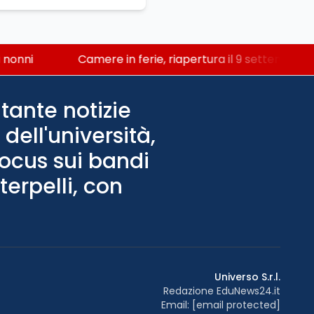
nni
Camere in ferie, riapertura il 9 settembre tra 
tante notizie
dell'università,
Focus sui bandi
terpelli, con
Universo S.r.l.
Redazione EduNews24.it
Email:
[email protected]