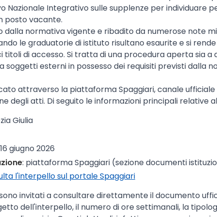
vo Nazionale Integrativo sulle supplenze per individuare 
un posto vacante.
ato dalla normativa vigente e ribadito da numerose note mini
ando le graduatorie di istituto risultano esaurite e si rend
 titoli di accesso. Si tratta di una procedura aperta sia a d
a soggetti esterni in possesso dei requisiti previsti dalla 
cato attraverso la piattaforma Spaggiari, canale ufficiale 
one degli atti. Di seguito le informazioni principali relative 
ezia Giulia
: 16 giugno 2026
azione
: piattaforma Spaggiari (sezione documenti istituzio
lta l'interpello sul portale Spaggiari
 sono invitati a consultare direttamente il documento uffic
tto dell'interpello, il numero di ore settimanali, la tipolo