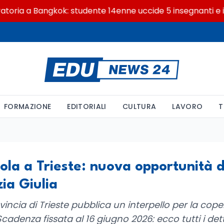
ria a Bangkok: studente 14enne uccide 5 insegnanti e i no
FORMAZIONE
EDITORIALI
CULTURA
LAVORO
T
uola a Trieste: nuova opportunità 
zia Giulia
ovincia di Trieste pubblica un interpello per la cop
cadenza fissata al 16 giugno 2026: ecco tutti i det