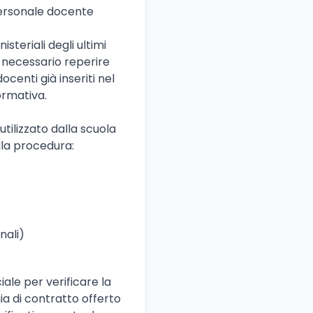
personale docente
steriali degli ultimi
e necessario reperire
ocenti già inseriti nel
normativa.
utilizzato dalla scuola
alla procedura:
nali)
iale per verificare la
gia di contratto offerto