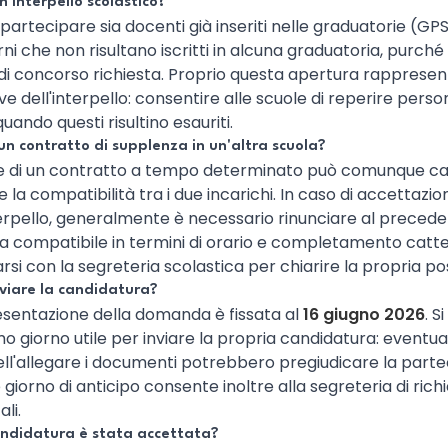
 interpello scolastico?
 partecipare sia docenti già inseriti nelle graduatorie (GPS,
ni che non risultano iscritti in alcuna graduatoria, purché 
 di concorso richiesta. Proprio questa apertura rappresen
ive dell'interpello: consentire alle scuole di reperire perso
 quando questi risultino esauriti.
un contratto di supplenza in un'altra scuola?
lare di un contratto a tempo determinato può comunque ca
la compatibilità tra i due incarichi. In caso di accettazi
erpello, generalmente è necessario rinunciare al precede
sia compatibile in termini di orario e completamento cat
rsi con la segreteria scolastica per chiarire la propria po
viare la candidatura?
esentazione della domanda è fissata al
16 giugno 2026
. 
mo giorno utile per inviare la propria candidatura: eventua
nell'allegare i documenti potrebbero pregiudicare la partec
orno di anticipo consente inoltre alla segreteria di rich
li.
andidatura è stata accettata?