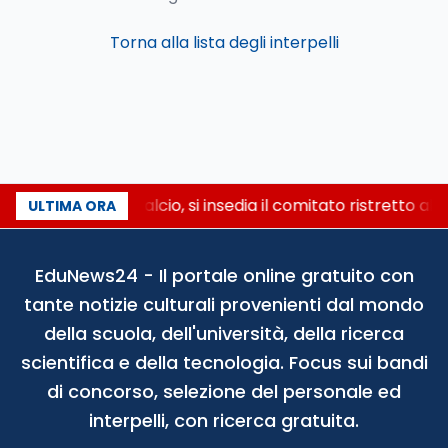
Torna alla lista degli interpelli
Riforma del calcio, si insedia il comitato ristretto al
ULTIMA ORA
EduNews24 - Il portale online gratuito con
tante notizie culturali provenienti dal mondo
della scuola, dell'università, della ricerca
scientifica e della tecnologia. Focus sui bandi
di concorso, selezione del personale ed
interpelli, con ricerca gratuita.