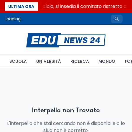
Riforma del calcio, si insedia il comitato ristretto al
ULTIMA ORA
Loading...
SCUOLA
UNIVERSITÀ
RICERCA
MONDO
FO
Interpello non Trovato
L'interpello che stai cercando non è disponibile o lo
slug non è corretto.