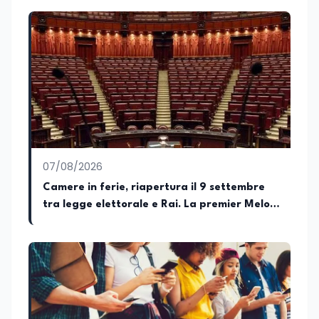
relativa ai temi dell’Istruzione. In
particolare, scrivendo delle attività
istituzionali con un focus sia sulle
iniziative e sui programmi dei Ministeri
dell’Istruzione e del Merito, dell’Università
e della Ricerca e della Cultura che su
quelle delle commissioni parlamentari
della Camera dei deputati e del Senato
della Repubblica. Inoltre, sono
amministratore unico di Italialab srl con
cui curo uffici stampa pubblici e privati e
07/08/2026
sviluppo programmi di valorizzazione
culturale e di promozione territoriale. In
Camere in ferie, riapertura il 9 settembre
passato ho collaborato con testate
tra legge elettorale e Rai. La premier Meloni
nazionali e regionali, in particolare
attesa a Bari il 4 settembre per celebrare il
pugliesi, e ho scritto i volumi Il sindaco di
Tutti, edito da Il Castello editore e Dal
governo più longevo dell’Italia repubblicana
Rosso al Nero. Ho partecipato al volume
collettivo edito dalla Fondazione
Tatarella e da Giubilei Regnani editore sui
trent’anni dalla fondazione di Alleanza
nazionale. Per tre legislature sono stato