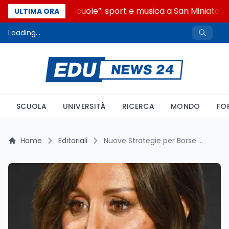
“Noi siamo le Scuole”: sport e musica a San Miniato, S
ULTIMA ORA
Loading...
SCUOLA
UNIVERSITÀ
RICERCA
MONDO
FO
Home
Editoriali
Nuove Strategie per Borse di Studio e Housing Universitario: Il Confronto tra il Ministro Bernini e le Regioni