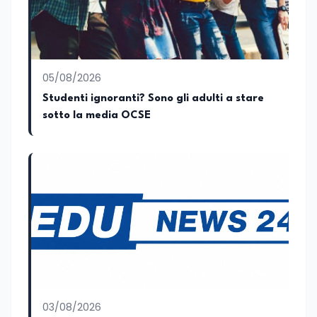
collaboratore parlamentare
occupandomi di legge di bilancio e di
politiche agroalimentari con particolare
riferimento all’export del Made in Italy e
al contrasto dell’Italian sounding,
collaborando con le Camera di
05/08/2026
commercio italiane all’estero.
Studenti ignoranti? Sono gli adulti a stare
Appassionato di storia, di sociologia e di
sotto la media OCSE
costume, spesso racconto all’interno
delle collaborazioni giornalistiche i
cambiamenti della società italiana e
internazionale attraverso gli usi, le
abitudini e i protagonisti che hanno
accompagnato negli anni lo sviluppo e la
crescita sociale e culturale. Pugliese di
nascita, vivo a Roma o in un ipotetico
altrove.
03/08/2026