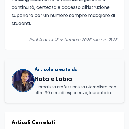
continuità, certezza e accesso all’istruzione
superiore per un numero sempre maggiore di
studenti.
Pubblicato il: 18 settembre 2025 alle ore 21:28
Articolo creato da
Natale Labia
Giornalista Professionista Giornalista con
oltre 30 anni di esperienza, laureato in
scienze politiche e relazioni internazionali
all’Università La Sapienza di Roma,
collaboro a contratto con L’Edicola e Il
Mattino di Puglia e Basilicata dove mi
occupo di politica e di economia. Per
Articoli Correlati
Edunews24 curo l’informazione politica