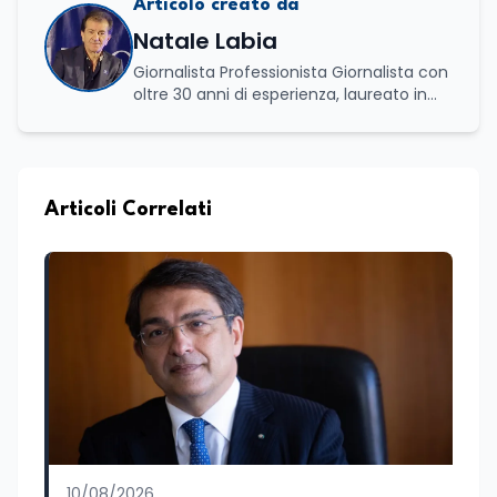
Articolo creato da
Natale Labia
Giornalista Professionista Giornalista con
oltre 30 anni di esperienza, laureato in
scienze politiche e relazioni internazionali
all’Università La Sapienza di Roma,
collaboro a contratto con L’Edicola e Il
Mattino di Puglia e Basilicata dove mi
occupo di politica e di economia. Per
Articoli Correlati
Edunews24 curo l’informazione politica
relativa ai temi dell’Istruzione. In
particolare, scrivendo delle attività
istituzionali con un focus sia sulle
iniziative e sui programmi dei Ministeri
dell’Istruzione e del Merito, dell’Università
e della Ricerca e della Cultura che su
quelle delle commissioni parlamentari
della Camera dei deputati e del Senato
della Repubblica. Inoltre, sono
amministratore unico di Italialab srl con
cui curo uffici stampa pubblici e privati e
10/08/2026
sviluppo programmi di valorizzazione