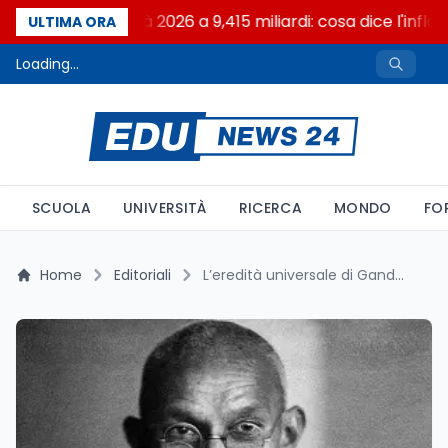
FFO Università 2026 a 9,415 miliardi: cosa dice l'inflaz
ULTIMA ORA
Loading...
SCUOLA
UNIVERSITÀ
RICERCA
MONDO
FO
Home
Editoriali
L’eredità universale di Gandhi celebrata in Italia: memoria, dialogo e nonviolenza