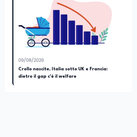
abitudini e i protagonisti che hanno
accompagnato negli anni lo sviluppo e la
crescita sociale e culturale. Pugliese di
nascita, vivo a Roma o in un ipotetico
altrove.
09/08/2026
Crollo nascite, Italia sotto UK e Francia:
dietro il gap c'è il welfare