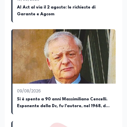
culturale e di promozione territoriale. In
AI Act al via il 2 agosto: le richieste di
passato ho collaborato con testate
Garante e Agcom
nazionali e regionali, in particolare
pugliesi, e ho scritto i volumi Il sindaco di
Tutti, edito da Il Castello editore e Dal
Rosso al Nero. Ho partecipato al volume
collettivo edito dalla Fondazione
Tatarella e da Giubilei Regnani editore sui
trent’anni dalla fondazione di Alleanza
nazionale. Per tre legislature sono stato
collaboratore parlamentare
occupandomi di legge di bilancio e di
politiche agroalimentari con particolare
riferimento all’export del Made in Italy e
al contrasto dell’Italian sounding,
collaborando con le Camera di
09/08/2026
commercio italiane all’estero.
Si è spento a 90 anni Massimiliano Cencelli.
Appassionato di storia, di sociologia e di
Esponente della Dc, fu l'autore, nel 1968, del
costume, spesso racconto all’interno
delle collaborazioni giornalistiche i
famoso "manuale" per la spartizione delle
cambiamenti della società italiana e
poltrone e del potere
internazionale attraverso gli usi, le