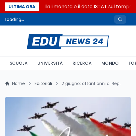
La denuncia della limonata e il dato ISTAT sul tempo on
ULTIMA ORA
Loading...
SCUOLA
UNIVERSITÀ
RICERCA
MONDO
FO
Home
Editoriali
2 giugno: ottant'anni di Repubblica e d'Italia