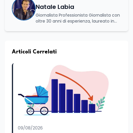
Natale Labia
Giornalista Professionista Giornalista con
oltre 30 anni di esperienza, laureato in
scienze politiche e relazioni internazionali
all’Università La Sapienza di Roma,
collaboro a contratto con L’Edicola e Il
Mattino di Puglia e Basilicata dove mi
occupo di politica e di economia. Per
Articoli Correlati
Edunews24 curo l’informazione politica
relativa ai temi dell’Istruzione. In
particolare, scrivendo delle attività
istituzionali con un focus sia sulle
iniziative e sui programmi dei Ministeri
dell’Istruzione e del Merito, dell’Università
e della Ricerca e della Cultura che su
quelle delle commissioni parlamentari
della Camera dei deputati e del Senato
della Repubblica. Inoltre, sono
amministratore unico di Italialab srl con
cui curo uffici stampa pubblici e privati e
09/08/2026
sviluppo programmi di valorizzazione