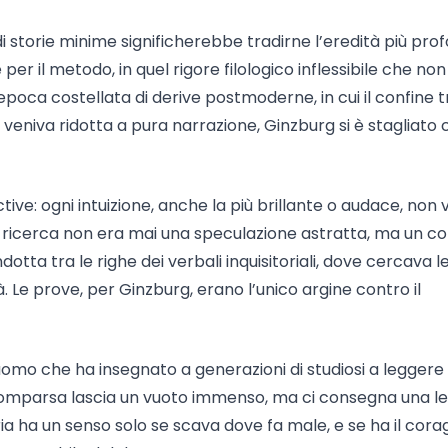
i storie minime significherebbe tradirne l’eredità più pro
er il metodo, in quel rigore filologico inflessibile che non
poca costellata di derive postmoderne, in cui il confine t
ia veniva ridotta a pura narrazione, Ginzburg si è stagliat
ctive: ogni intuizione, anche la più brillante o audace, non
a ricerca non era mai una speculazione astratta, ma un c
tta tra le righe dei verbali inquisitoriali, dove cercava l
ità. Le prove, per Ginzburg, erano l’unico argine contro il
 uomo che ha insegnato a generazioni di studiosi a leggere 
scomparsa lascia un vuoto immenso, ma ci consegna una l
ria ha un senso solo se scava dove fa male, e se ha il corag