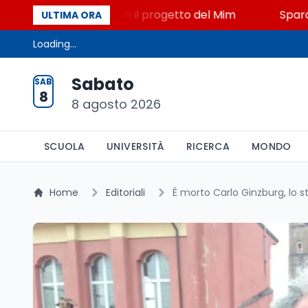
, STEM a Lerici con il progetto del Mim
Sparatoria 
ULTIMA ORA
Loading...
Sabato
SAB
8
8 agosto 2026
SCUOLA
UNIVERSITÀ
RICERCA
MONDO
Home
Editoriali