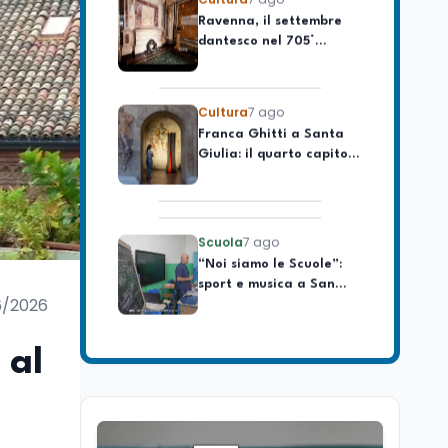
celebrare il governo più
dantesco nel 705°
longevo dell’Italia
anniversario della morte
repubblicana
del Sommo Poeta
Cultura
7 ago
Franca Ghitti a Santa
Giulia: il quarto capitolo
dei Palcoscenici
Scuola
7 ago
“Noi siamo le Scuole”:
sport e musica a San
Miniato, STEM a Lerici
con il progetto del Mim
6/2026
Mondo
7 ago
Sparatoria a Bangkok:
 al
studente 14enne uccide
5 insegnanti e i nonni
Editoriali
7 ago