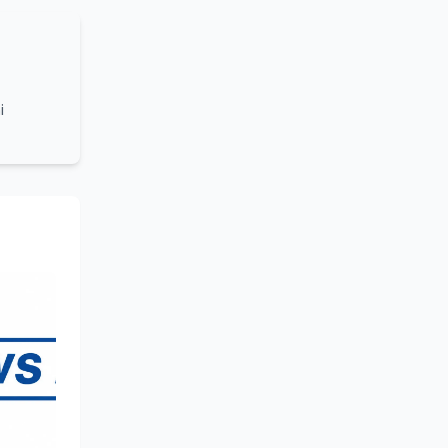
i
grammi
turale e
lleanza
ounding,
stume,
azionale
 sociale