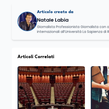
Articolo creato da
Natale Labia
Giornalista Professionista Giornalista con o
internazionali all’Università La Sapienza di
Basilicata dove mi occupo di politica e di economia. Per Edunews24 curo l’informazione pol
dell’Istruzione. In particolare, scrivendo del
dei Ministeri dell’Istruzione e del Merito, de
commissioni parlamentari della Camera dei deputati e de
unico di Italialab srl con cui curo uffici s
Articoli Correlati
di promozione territoriale. In passato ho collaborato con testate nazionali e regionali, in particolare pugliesi, e ho
scritto i volumi Il sindaco di Tutti, edito d
collettivo edito dalla Fondazione Tatarella
nazionale. Per tre legislature sono stato collaboratore parlamentare occupandomi di legge di bilancio e di
politiche agroalimentari con particolare rif
collaborando con le Camera di commercio it
spesso racconto all’interno delle collabora
attraverso gli usi, le abitudini e i protag
e culturale. Pugliese di nascita, vivo a Rom