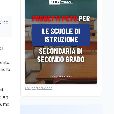
Camere in ferie,
riapertura il 9
settembre tra legge
elettorale e Rai. La
orto
premier Meloni attesa a
Cultura
7 ago
Bari il 4 settembre per
Ravenna, il settembre
celebrare il governo più
dantesco nel 705°
longevo dell’Italia
anniversario della morte
repubblicana
 i
del Sommo Poeta
o
Cultura
7 ago
cento,
Franca Ghitti a Santa
Giulia: il quarto capitolo
 nelle
dei Palcoscenici
Scuola
7 ago
Apri pagina video
el
“Noi siamo le Scuole”:
sport e musica a San
burg
Miniato, STEM a Lerici
e, ma
con il progetto del Mim
Mondo
7 ago