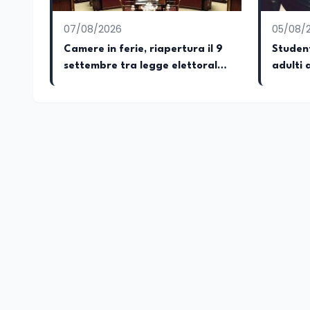
07/08/2026
05/08/
Camere in ferie, riapertura il 9
Student
settembre tra legge elettorale
adulti 
e Rai. La premier Meloni attesa
OCSE
a Bari il 4 settembre per
celebrare il governo più longevo
dell’Italia repubblicana