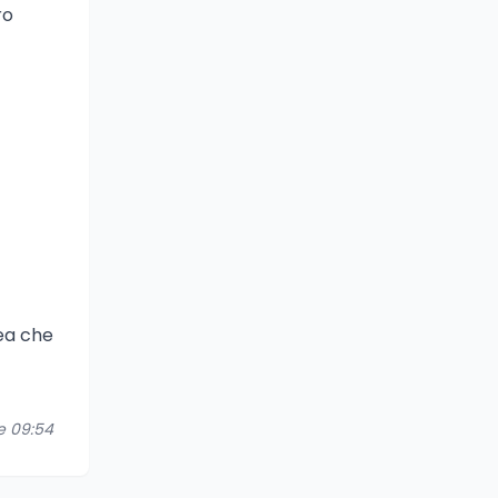
ro
nea che
re 09:54