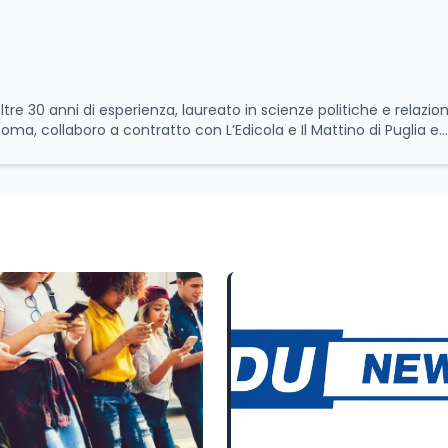
ltre 30 anni di esperienza, laureato in scienze politiche e relazion
 Roma, collaboro a contratto con L’Edicola e Il Mattino di Puglia e
itica relativa ai temi
le attività istituzionali con un focus sia sulle iniziative e sui pro
ll’Università e della Ricerca e della Cultura che su quelle delle
l Senato della Repubblica. Inoltre, sono amministratore
tampa pubblici e privati e sviluppo programmi di valorizzazione cul
a Il Castello editore e Dal Rosso al Nero. Ho partecipato al volume
 e da Giubilei Regnani editore sui trent’anni dalla fondazione di A
erimento all’export del Made in Italy e al contrasto dell’Italian s
aliane all’estero. Appassionato di storia, di sociologia e di co
zioni giornalistiche i cambiamenti della società italiana e intern
onisti che hanno accompagnato negli anni lo sviluppo e la crescita
a o in un ipotetico altrove.