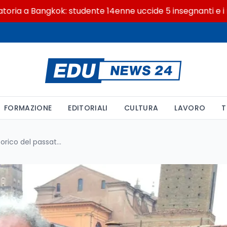
a Bangkok: studente 14enne uccide 5 insegnanti e i nonni
FORMAZIONE
EDITORIALI
CULTURA
LAVORO
T
È morto Carlo Ginzburg, lo storico del passato al microscopio