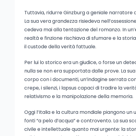
Tuttavia, ridurre Ginzburg a geniale narratore d
La sua vera grandezza risiedeva nell’ossessione p
cedeva mai alla tentazione del romanzo. In un’e
realtà e finzione rischiava di sfumare e la stor
il custode della verità fattuale.
Per lui lo storico era un giudice, o forse un dete
nulla se non era supportata dalle prove. La su
corpo con i documenti, un’indagine serrata condo
crepe, i silenzi, i lapsus capaci di tradire la ver
relativismo e la manipolazione della memoria.
Oggi l’Italia e la cultura mondiale piangono un
fonti “a pelo d’acqua” e controvento. La sua 
civile e intellettuale quanto mai urgente: la sto