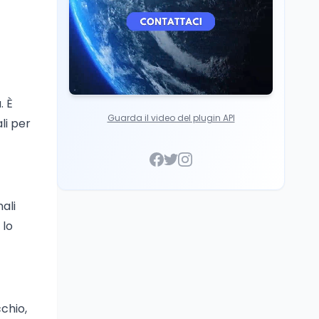
. È
Guarda il video del plugin API
li per
ali
 lo
chio,