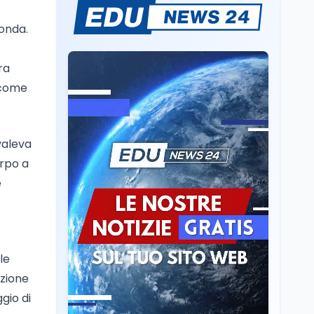
Sparatoria a Bangkok:
fonda.
studente 14enne uccide
5 insegnanti e i nonni
ra
Editoriali
7 ago
o come
Camere in ferie,
riapertura il 9
settembre tra legge
elettorale e Rai. La
 valeva
premier Meloni attesa a
Cultura
7 ago
orpo a
Bari il 4 settembre per
Ravenna, il settembre
celebrare il governo più
e
dantesco nel 705°
longevo dell’Italia
anniversario della morte
repubblicana
del Sommo Poeta
Cultura
7 ago
Franca Ghitti a Santa
le
Giulia: il quarto capitolo
ezione
dei Palcoscenici
gio di