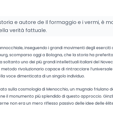
toria e autore de Il formaggio e i vermi, è m
lla verità fattuale.
annocchiale, inseguendo i grandi movimenti degli eserciti o
nzburg, scomparso oggi a Bologna, che la storia ha preferit
 soltanto uno dei più grandi intellettuali italiani del Nove
 metodo rivoluzionario capace di rintracciare l’universale
lla voce dimenticata di un singolo individuo.
trato sulla cosmologia di Menocchio, un mugnaio friulano d
ane il monumento più splendido di questo approccio. Ginz
erne non era un mero riflesso passivo delle idee delle élit