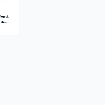
fonti,
 di