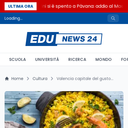
Francesco Guccini si è spento a Pàvana: addio al Maest
ULTIMA ORA
Loading...
SCUOLA
UNIVERSITÀ
RICERCA
MONDO
FO
Home
Cultura
Valencia capitale del gusto: il Festival Cuina Oberta accende la scena gastronomica fra paella e stelle Michelin