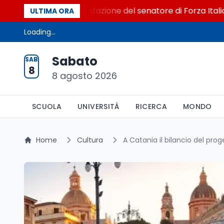
al Senato. La soddisfazione del senatore di Forza Italia, Mar
ULTIMA ORA
Loading...
Sabato
SAB
8
8 agosto 2026
SCUOLA
UNIVERSITÀ
RICERCA
MONDO
Home
Cultura