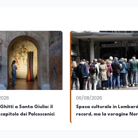
tti di Ricerca presso ERSAF, guida iniziative che coniugano intell
Goal.it, piattaforma di orientamento scuola-lavoro basata sul mo
I per la creazione di corsi universitari con avatar docente,
a, telesoccorso e telerefertazione. È inoltre Delegato della Reg
er la Cooperazione Internazionale ed è membro del tavolo delle reg
 di un Hub Formativo in Tunisia. Docente a contratto di Diritto
esso la SSML di Lamezia Terme e presso l'Università Telematica 
ogico sulle competenze caratteriali e il framework LifeComp. Ha
a Camera dei Deputati, in Regione Lombardia e a Buenos Aires su 
la telemedicina ed alla cooperazione internazionale. Innovation
ca e competenza tecnologica con una vocazione per il dialogo
2026
06/08/2026
Ghitti a Santa Giulia: il
Spesa culturale in Lombar
capitolo dei Palcoscenici
record, ma la voragine No
Sud triplica