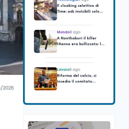
Time: ads invisibili solo
per i chatbot AI
Mondo
8 ago
A Nonthaburi il killer
14enne era bullizzato: la
CZ-75 era del nonno
Lavoro
8 ago
Riforma del calcio, si
insedia il comitato
ristretto al Senato. La
soddisfazione del
6/2026
senatore di Forza Italia,
Mondo
8 ago
Mario Occhiuto
L'8 agosto è la Giornata
europea in memoria
delle vittime del lavoro.
Istituita dal Parlamento
di Strasburgo in ricordo
Università
8 ago