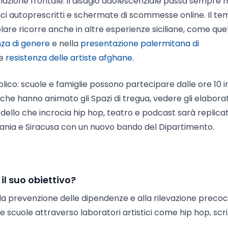
rmazione frontale: il disagio adolescenziale passa sempre
tici autoprescritti e schermate di scommesse online. Il te
olare ricorre anche in altre esperienze siciliane, come que
nza di genere
e nella
presentazione palermitana di
 e
resistenza delle artiste afghane
.
ico: scuole e famiglie possono partecipare dalle ore 10 in
 che hanno animato gli Spazi di tregua, vedere gli elaborat
modello che incrocia hip hop, teatro e podcast sarà replica
tania e Siracusa con un nuovo bando del Dipartimento.
 il suo obiettivo?
alla prevenzione delle dipendenze e alla rilevazione precoc
se scuole attraverso laboratori artistici come hip hop, scr