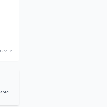
re 09:59
rienza
. In