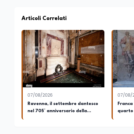
qualità di Coordinatore Nazionale dei Proge
artificiale e formazione, tra cui FindYour
LifeComp, Avatar4University.Org, sistema A
Articoli Correlati
KeepYouCare.it, piattaforma di telemedicin
Calabria presso il Ministero degli Esteri p
dove coordina un progetto per la creazione
dell'Economia e Diritto Internazionale pr
è autore di pubblicazioni in ambito pedag
interventi al Senato della Repubblica, all
che spaziano dalla pedagogia speciale, al
certificato MISE, unisce visione strategi
istituzionale e la ricerca applicata.
07/08/2026
07/08/
Ravenna, il settembre dantesco
Franca 
nel 705° anniversario della
quarto 
morte del Sommo Poeta