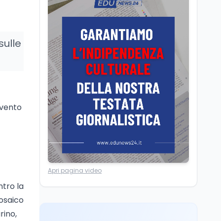
dei minatori morti a
Università statali, il
Marcinelle nel 1956
Fondo ordinario 2026
sale a 9,415 miliardi, c'è
la firma della ministra
sulle
Bernini sul decreto
Tecnologia
8 ago
Il cloaking selettivo di
Time: ads invisibili solo
per i chatbot AI
evento
Mondo
8 ago
A Nonthaburi il killer
14enne era bullizzato: la
CZ-75 era del nonno
Lavoro
8 ago
Apri pagina video
Riforma del calcio, si
ntro la
insedia il comitato
ristretto al Senato. La
Mosaico
soddisfazione del
rino,
senatore di Forza Italia,
Mondo
8 ago