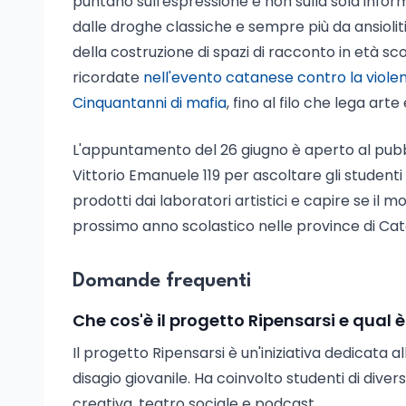
puntano sull'espressione e non sulla sola info
dalle droghe classiche e sempre più da ansioli
della costruzione di spazi di racconto in età sc
ricordate
nell'evento catanese contro la viole
Cinquantanni di mafia
, fino al filo che lega arte
L'appuntamento del 26 giugno è aperto al pubbl
Vittorio Emanuele 119 per ascoltare gli studenti
prodotti dai laboratori artistici e capire se il 
prossimo anno scolastico nelle province di Ca
Domande frequenti
Che cos'è il progetto Ripensarsi e qual è
Il progetto Ripensarsi è un'iniziativa dedicata 
disagio giovanile. Ha coinvolto studenti di diver
creativa, teatro sociale e podcast.