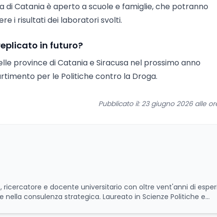
ura di Catania è aperto a scuole e famiglie, che potranno
 i risultati dei laboratori svolti.
replicato in futuro?
o nelle province di Catania e Siracusa nel prossimo anno
rtimento per le Politiche contro la Droga.
Pubblicato il: 23 giugno 2026 alle o
ricercatore e docente universitario con oltre vent'anni di espe
 e nella consulenza strategica. Laureato in Scienze Politiche e
ing Jdoo (Umag, Croazia dove risiede stabilmente) e Presidente
ella formazione professionale e nelle politiche attive per il lavoro