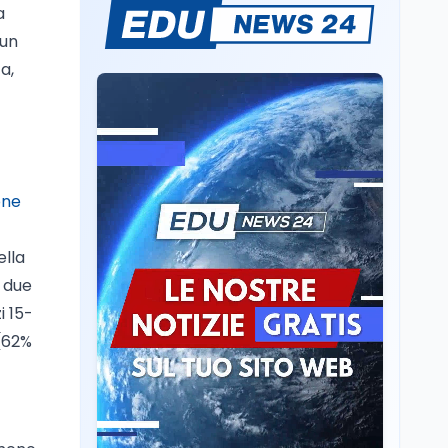
Mario Occhiuto
a
L'8 agosto è la Giornata
 un
europea in memoria
delle vittime del lavoro.
a,
Istituita dal Parlamento
di Strasburgo in ricordo
Università
8 ago
dei minatori morti a
Università statali, il
Marcinelle nel 1956
Fondo ordinario 2026
sale a 9,415 miliardi, c'è
la firma della ministra
one
Bernini sul decreto
Tecnologia
8 ago
Il cloaking selettivo di
ella
Time: ads invisibili solo
a due
per i chatbot AI
i 15-
Mondo
8 ago
 (62%
A Nonthaburi il killer
14enne era bullizzato: la
CZ-75 era del nonno