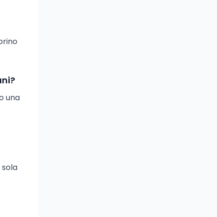
brino
ani?
no una
 sola