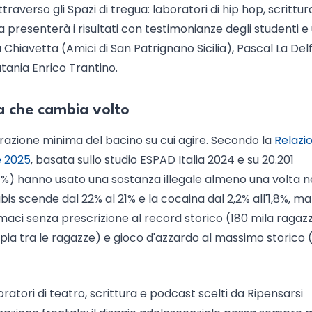
traverso gli Spazi di tregua: laboratori di hip hop, scrittur
 presenterà i risultati con testimonianze degli studenti e
 Chiavetta (Amici di San Patrignano Sicilia), Pascal La Delf
tania Enrico Trantino.
a che cambia volto
 frazione minima del bacino su cui agire. Secondo la
Relazi
e 2025
, basata sullo studio ESPAD Italia 2024 e su 20.201
(37%) hanno usato una sostanza illegale almeno una volta n
bis scende dal 22% al 21% e la cocaina dal 2,2% all'1,8%, m
aci senza prescrizione al record storico (180 mila ragazz
ppia tra le ragazze) e gioco d'azzardo al massimo storico
atori di teatro, scrittura e podcast scelti da Ripensarsi