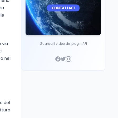
 meno
ma
lle
 via
Guarda il video del plugin API
i
to nel
e del
ittura