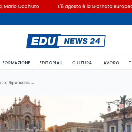
io Occhiuto
L'8 agosto è la Giornata europea in mem
FORMAZIONE
EDITORIALI
CULTURA
LAVORO
T
A Catania il bilancio del progetto Ripensarsi: 1.200 studenti