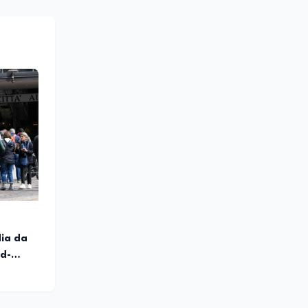
igenza
dello
ione
ioni,
eCampus,
 tenuto
temi
 Manager
dia da
rd-