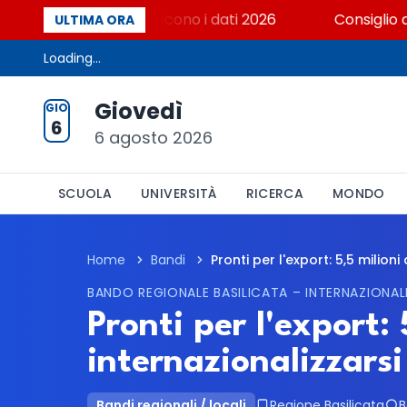
tà italiana? Cosa dicono i dati 2026
Consiglio di S
ULTIMA ORA
Loading...
Giovedì
GIO
6
6 agosto 2026
SCUOLA
UNIVERSITÀ
RICERCA
MONDO
Home
Bandi
Pronti per l'export: 5,5 milion
BANDO REGIONALE BASILICATA – INTERNAZIONAL
Pronti per l'export:
internazionalizzarsi
Bandi regionali / locali
Regione Basilicata
B