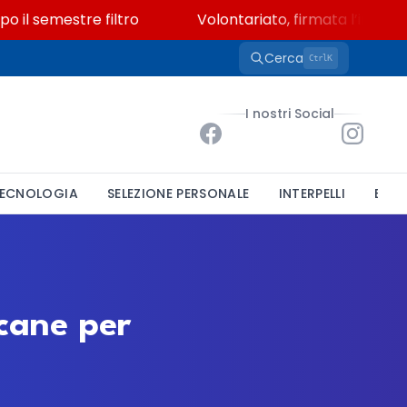
l semestre filtro
Volontariato, firmata l’intesa tr
Cerca
K
Ctrl
I nostri Social
ECNOLOGIA
SELEZIONE PERSONALE
INTERPELLI
BAND
ucane per