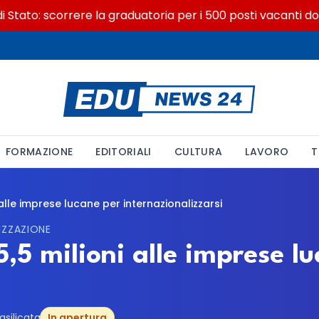
tato: scorrere la graduatoria per i 500 posti vacanti dopo i
FORMAZIONE
EDITORIALI
CULTURA
LAVORO
T
i alle imprese lucane per internazionalizzarsi
IZZAZIONE
 5,5 milioni alle imprese l
asilicata
In apertura