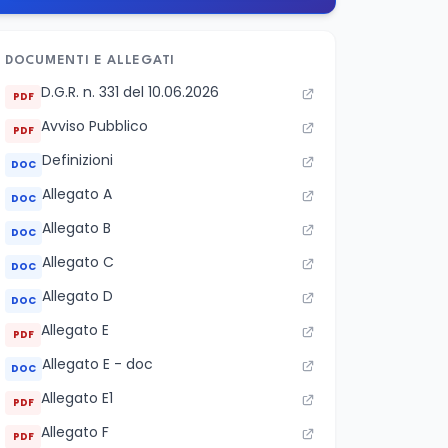
DOCUMENTI E ALLEGATI
D.G.R. n. 331 del 10.06.2026
PDF
Avviso Pubblico
PDF
Definizioni
DOC
Allegato A
DOC
Allegato B
DOC
Allegato C
DOC
Allegato D
DOC
Allegato E
PDF
Allegato E - doc
DOC
Allegato E1
PDF
Allegato F
PDF