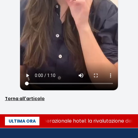
Torna all'articolo
Passaggio generazionale hotel: la rivalutazione dei b
ULTIMA ORA