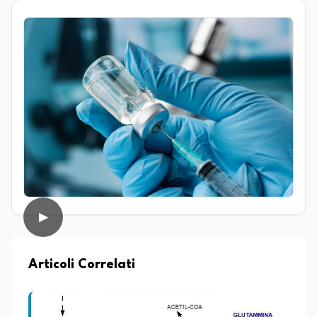
Laureata in Progettazione e gestione di
eventi e imprese culturali a Firenze, ha
proseguito il suo percorso accademico a
Roma, presso l’Università La Sapienza,
dove ha conseguito la laurea magistrale
in Editoria e Giornalismo, focalizzandosi
sull'analisi del panorama informativo
contemporaneo e sul giornalismo
d’inchiesta. Attualmente redattrice
presso Edunews24, dove sviluppa
contenuti focalizzati su istruzione,
formazione, ricerca e nuove tecnologie.
Nella sua attività professionale, coniuga il
rigore dell'approfondimento giornalistico
con le più avanzate strategie di analisi
▶
SEO e dinamiche del web, con l'obiettivo
di rendere la divulgazione scientifica e
culturale uno strumento accessibile per
lo sviluppo dello spirito critico. Nel corso
Articoli Correlati
della sua carriera ha maturato
esperienza all'interno di redazioni
giornalistiche, distinguendosi per la