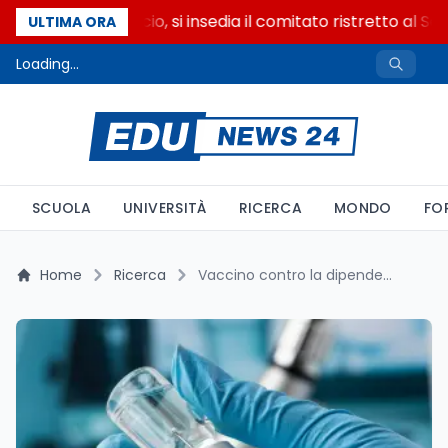
Riforma del calcio, si insedia il comitato ristretto al Se
ULTIMA ORA
Loading...
SCUOLA
UNIVERSITÀ
RICERCA
MONDO
FO
Home
Ricerca
Vaccino contro la dipendenza da cocaina: come funziona e a che punto sono i test