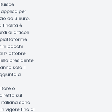
tuisce
 applica per
zio da 3 euro,
finalità è
di di articoli
e piattaforme
mini pacchi
al 1° ottobre
ella presidente
anno solo il
aggiunta a
i
itore o
iretto sul
a italiana sono
in vigore fino al