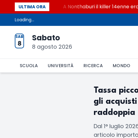
o per i chatbot AI
A Nonthaburi il killer 14enne era 
ULTIMA ORA
Loading...
Sabato
SAB
8
8 agosto 2026
SCUOLA
UNIVERSITÀ
RICERCA
MONDO
Tassa picco
gli acquist
raddoppia
Dal 1° luglio 202
articolo importa