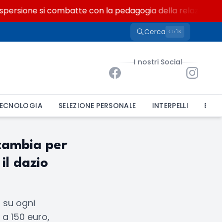
persione si combatte con la pedagogia della relazione
Cerca
K
Ctrl
I nostri Social
ECNOLOGIA
SELEZIONE PERSONALE
INTERPELLI
BAND
 cambia per
il dazio
o su ogni
 a 150 euro,