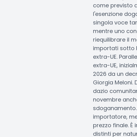
come previsto d
l'esenzione dog
singola voce tar
mentre uno con u
riequilibrare il 
importati sotto 
extra-UE. Parall
extra-UE, inizial
2026 da un decre
Giorgia Meloni. 
dazio comunitari
novembre anche 
sdoganamento. I
importatore, men
prezzo finale. È
distinti per natu