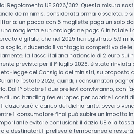
al Regolamento UE 2026/382. Questa misura sosti
anale de minimis, considerata ormai obsoleta, e si
iffaria: un pacco con 5 magliette paga un solo da
na maglietta e un orologio ne paga 6 in totale. La 
mercato digitale, che nel 2025 ha registrato 5,9 miliar
la soglia, riducendo il vantaggio competitivo dell
elamente, la tassa italiana nazionale di 2 euro sui 
mente prevista per il 1° luglio 2026, è stata rinviata 
to-legge del Consiglio dei ministri, su proposta d
Durante l'estate 2026, quindi, i consumatori pagher
o. Dal 1° ottobre i due prelievi convivranno, con l'
di una handling fee europea per coprire i costi d
l dazio sarà a carico del dichiarante, ovvero vend
tre il consumatore final può subire un impatto ind
 importante evitare confusioni: il dazio UE e la tass
ra e destinatari. Il prelievo è temporaneo e resterà 