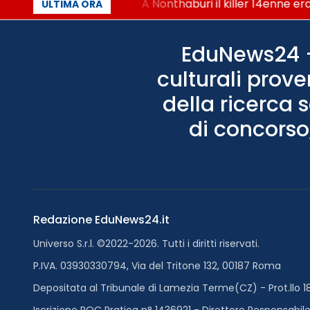
o per i chatbot AI
A Nonthaburi il killer 14enne era 
ULTIMA ORA
EduNews24 - 
culturali prove
della ricerca 
di concorso,
Redazione EduNews24.it
Universo S.r.l. ©2022-2026. Tutti i diritti riservati.
P.IVA. 03930330794, Via del Tritone 132, 00187 Roma
Depositata al Tribunale di Lamezia Terme(CZ) - Prot.llo 1