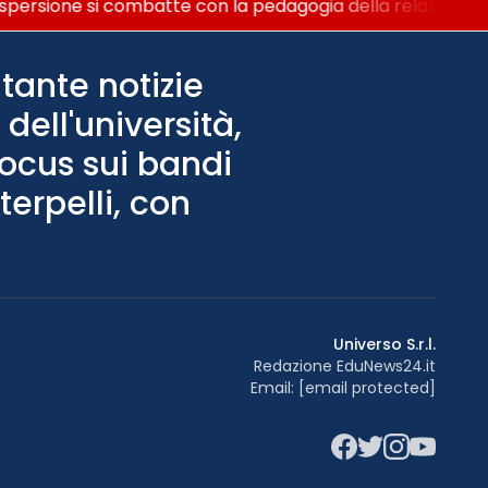
persione si combatte con la pedagogia della relazione
tante notizie
dell'università,
Focus sui bandi
terpelli, con
Universo S.r.l.
Redazione EduNews24.it
Email:
[email protected]
Facebook
Twitter
Instagram
YouTu