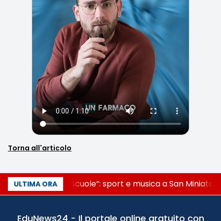
Torna all'articolo
“Noi siamo le Scuole”: sport e musica a San Miniato, 
ULTIMA ORA
EduNews24 - Il portale online gratuito con