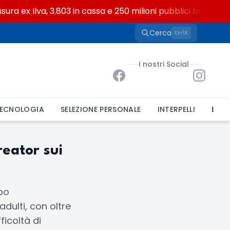
ra ex Ilva, 3.803 in cassa e 250 milioni pubblici bruciati
Cerca
K
Ctrl
I nostri Social
ECNOLOGIA
SELEZIONE PERSONALE
INTERPELLI
BAND
reator sui
rbo
adulti, con oltre
ficoltà di