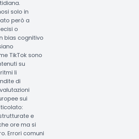
tidiana.
osi solo in
tato però a
ecisi o
un bias cognitivo
siano
come TikTok sono
ntenuti su
itmi li
ndite di
valutazioni
uropee sui
ticolato:
strutturate e
oche ore ma si
ro. Errori comuni