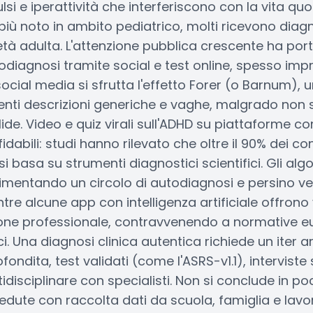
lsi e iperattività che interferiscono con la vita quo
iù noto in ambito pediatrico, molti ricevono diagn
tà adulta. L'attenzione pubblica crescente ha por
diagnosi tramite social e test online, spesso impr
 social media si sfrutta l'effetto Forer (o Barnum), 
enti descrizioni generiche e vaghe, malgrado non 
ide. Video e quiz virali sull'ADHD su piattaforme 
dabili: studi hanno rilevato che oltre il 90% dei co
 basa su strumenti diagnostici scientifici. Gli algor
mentando un circolo di autodiagnosi e persino ve
re alcune app con intelligenza artificiale offrono 
one professionale, contravvenendo a normative e
i. Una diagnosi clinica autentica richiede un iter ar
ndita, test validati (come l'ASRS-v1.1), interviste 
idisciplinare con specialisti. Non si conclude in p
sedute con raccolta dati da scuola, famiglia e lavo