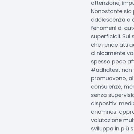
attenzione, impu
Nonostante sia p
adolescenza o e
fenomeni di auto
superficiali. Sui
che rende attra
clinicamente val
spesso poco affi
#adhdtest non si
promuovono, ali
consulenze, ment
senza supervisi
dispositivi medic
anamnesi approfo
valutazione mult
sviluppa in più 