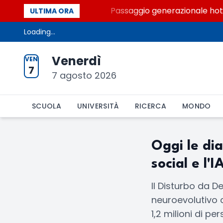
lo dei Palcoscenici
Passaggio generazionale hotel: 
ULTIMA ORA
Loading...
Venerdì
VEN
7
7 agosto 2026
SCUOLA
UNIVERSITÀ
RICERCA
MONDO
Oggi le dia
social e l'I
Il Disturbo da D
neuroevolutivo c
1,2 milioni di pe