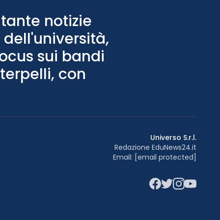
tante notizie
dell'università,
Focus sui bandi
terpelli, con
Universo S.r.l.
Redazione EduNews24.it
Email:
[email protected]
Facebook
Twitter
Instagram
YouTu