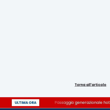
Torna all'articolo
lo dei Palcoscenici
Passaggio generazionale hotel: 
ULTIMA ORA