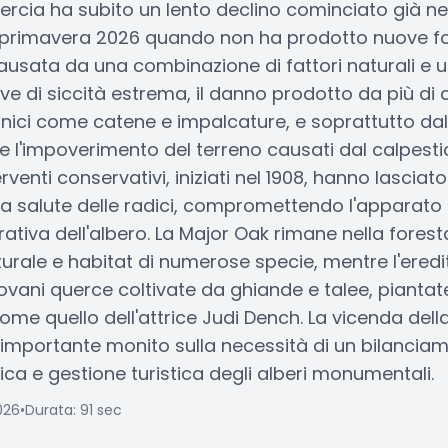
rcia ha subito un lento declino cominciato già nel 
 primavera 2026 quando non ha prodotto nuove fog
ausata da una combinazione di fattori naturali e 
ve di siccità estrema, il danno prodotto da più di 
ici come catene e impalcature, e soprattutto dal
l'impoverimento del terreno causati dal calpestio 
nterventi conservativi, iniziati nel 1908, hanno lasciat
a salute delle radici, compromettendo l'apparato r
ativa dell'albero. La Major Oak rimane nella fore
ale e habitat di numerose specie, mentre l'eredi
ovani querce coltivate da ghiande e talee, piantat
 come quello dell'attrice Judi Dench. La vicenda del
importante monito sulla necessità di un bilancia
gica e gestione turistica degli alberi monumentali.
026
•
Durata: 91 sec