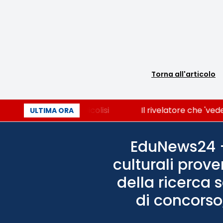
Torna all'articolo
e che accende la glicolisi
Il rivelatore che 'vede'
ULTIMA ORA
EduNews24 - 
culturali prove
della ricerca 
di concorso,