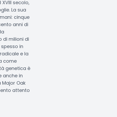
XVIII secolo,
lie. La sua
umani: cinque
cento anni di
la
di milioni di
o spesso in
adicale e la
sta come
tà genetica è
e anche in
la Major Oak
mento attento