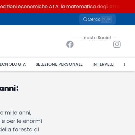
izioni economiche ATA: la matematica degli arretrati fino
Cerca
K
Ctrl
I nostri Social
ECNOLOGIA
SELEZIONE PERSONALE
INTERPELLI
BAND
anni:
 mille anni,
 e per le enormi
della foresta di