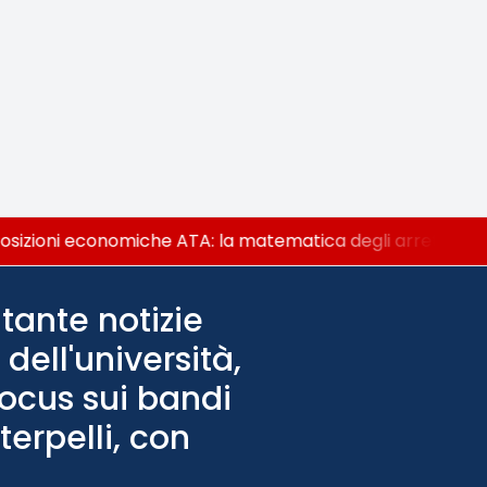
izioni economiche ATA: la matematica degli arretrati fino
tante notizie
dell'università,
Focus sui bandi
terpelli, con