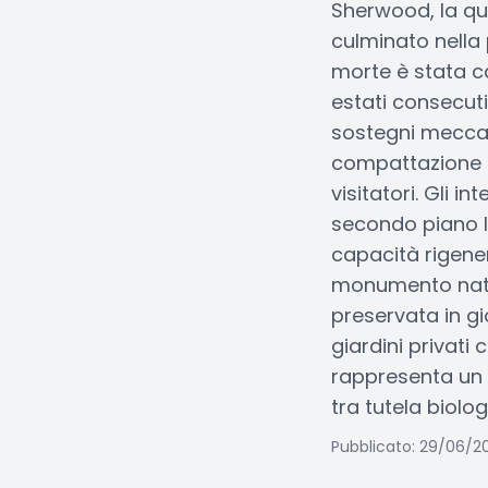
Sherwood, la que
culminato nella
morte è stata c
estati consecuti
sostegni meccan
compattazione e 
visitatori. Gli i
secondo piano l
capacità rigener
monumento natur
preservata in gi
giardini privati
rappresenta un 
tra tutela biolo
Pubblicato: 29/06/2