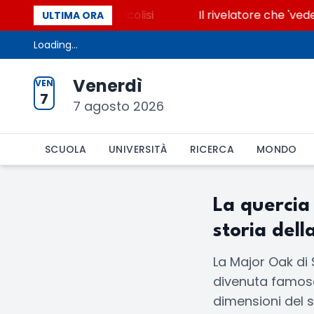
e che accende la glicolisi
Il rivelatore che 'vede'
ULTIMA ORA
Loading...
Venerdì
VEN
7
7 agosto 2026
SCUOLA
UNIVERSITÀ
RICERCA
MONDO
La quercia
storia del
La Major Oak di 
divenuta famosa
dimensioni del s