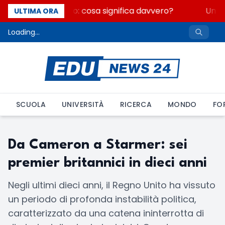
Fondo perduto: cosa significa davvero?
Un se
ULTIMA ORA
Loading...
SCUOLA
UNIVERSITÀ
RICERCA
MONDO
FO
Da Cameron a Starmer: sei
premier britannici in dieci anni
Negli ultimi dieci anni, il Regno Unito ha vissuto
un periodo di profonda instabilità politica,
caratterizzato da una catena ininterrotta di