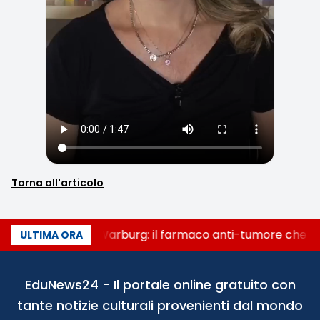
Torna all'articolo
Un secolo di Warburg: il farmaco anti-tumore che acc
ULTIMA ORA
EduNews24 - Il portale online gratuito con
tante notizie culturali provenienti dal mondo