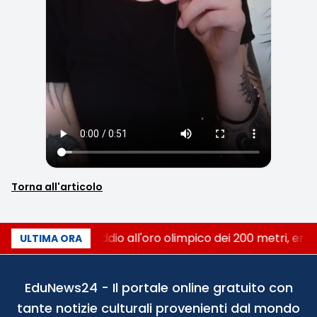
Torna all'articolo
Livio Berruti, addio all'oro olimpico dei 200 metri, ero
ULTIMA ORA
EduNews24 - Il portale online gratuito con
tante notizie culturali provenienti dal mondo