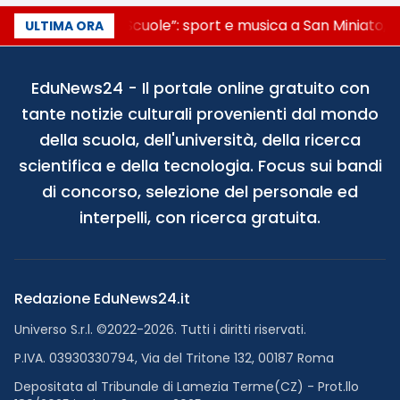
“Noi siamo le Scuole”: sport e musica a San Miniato, S
ULTIMA ORA
EduNews24 - Il portale online gratuito con
tante notizie culturali provenienti dal mondo
della scuola, dell'università, della ricerca
scientifica e della tecnologia. Focus sui bandi
di concorso, selezione del personale ed
interpelli, con ricerca gratuita.
Redazione EduNews24.it
Universo S.r.l. ©2022-2026. Tutti i diritti riservati.
P.IVA. 03930330794, Via del Tritone 132, 00187 Roma
Depositata al Tribunale di Lamezia Terme(CZ) - Prot.llo