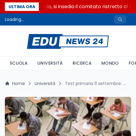
Riforma del calcio, si insedia il comitato ristretto al S
ULTIMA ORA
Loading...
SCUOLA
UNIVERSITÀ
RICERCA
MONDO
FO
Home
Università
Test primaria 11 settembre: la soglia 55/80 cambia con l'inglese