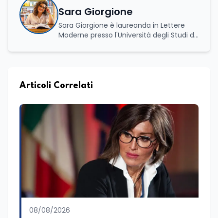
Sara Giorgione
Sara Giorgione è laureanda in Lettere
Moderne presso l'Università degli Studi di
Foggia. Ha maturato esperienza nel
settore editoriale, occupandosi di attività
legate alla redazione e alla valorizzazione
dei contenuti, e svolge attività di
moderatrice in eventi letterari, curando il
Articoli Correlati
dialogo con autori e pubblico e la
conduzione di incontri culturali. Grazie al
proprio percorso formativo e
professionale ha sviluppato solide
competenze nella comunicazione, nella
scrittura e nell'organizzazione di iniziative
culturali. Su Edunews24 si occupa della
cura di contenuti e approfondimenti
dedicati al mondo della cultura,
dell'attualità e della formazione. È
ideatrice e curatrice della rassegna
letteraria “Storie da Tè”, progetto nato
08/08/2026
con l'obiettivo di promuovere la lettura e