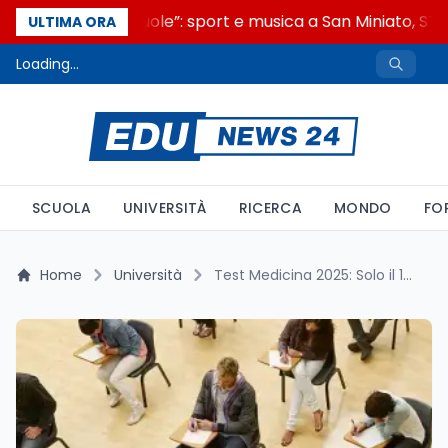
“Noi siamo le Scuole”: sport e musica a San Miniato, STEM
ULTIMA ORA
Loading...
SCUOLA
UNIVERSITÀ
RICERCA
MONDO
FO
Home
Università
Test Medicina 2025: Solo il 10-15% dei Promossi con il Semestre Filtro e Oltre 6mila Ricorsi. Analisi, Problemi e Prospettive