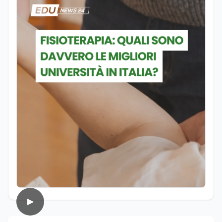
approfondimento. Ha collaborato anche
con realtà radiofoniche come speaker,
occupandosi inoltre della produzione di
contenuti per la programmazione. Nel
tempo ha realizzato articoli e contenuti
divulgativi destinati al web, collaborando
con progetti editoriali e diverse realtà.
Parallelamente si occupa di editing e
revisione testi, affiancando redazioni e
autori nella costruzione di contenuti
solidi dal punto di vista editoriale. È
autrice di un libro e appassionata di
editoria, storia e divulgazione. Su
EduNews24.it scrive articoli dedicati ad
istruzione, formazione, cultura e
cambiamenti sociali, con l’obiettivo di
offrire strumenti utili per comprendere la
realtà contemporanea.
▶