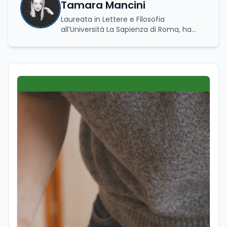
Tamara Mancini
Laureata in Lettere e Filosofia
all’Università La Sapienza di Roma, ha
conseguito una laurea triennale in Storia
e Relazioni Internazionali e una laurea
magistrale in Islamistica e Mediazione
Interculturale. È autrice, copywriter ed
editor. La formazione umanistica ha
contribuito a sviluppare il suo interesse
per la scrittura, l’analisi dei testi e la
divulgazione, competenze che oggi
applica nel lavoro giornalistico e nella
produzione di contenuti. Il suo percorso
di studi si è concentrato sulle dinamiche
culturali, sui processi migratori e sul
dialogo tra società e religioni, con
particolare attenzione alla
comunicazione e alla mediazione. Da
circa dieci anni lavora nel campo della
scrittura professionale e dell’editoria
digitale. Scrive su giornali e testate
online occupandosi di informazione e