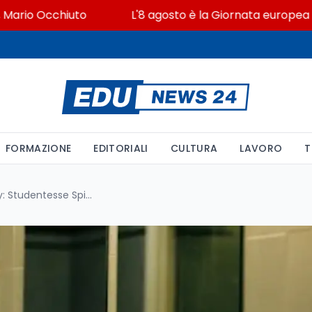
o Occhiuto
L'8 agosto è la Giornata europea in memo
FORMAZIONE
EDITORIALI
CULTURA
LAVORO
T
Allarme Sicurezza e Privacy: Studentesse Spiate nei Bagni dell’Università Ca’ Foscari di Mestre – Analisi, Reazioni e Prospettive