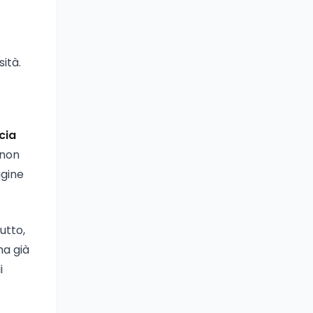
ità.
cia
 non
agine
utto,
ha già
i