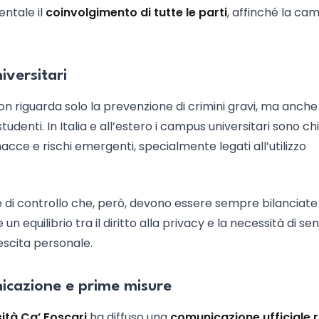
ntale il
coinvolgimento di tutte le parti
, affinché la ca
iversitari
n riguarda solo la prevenzione di crimini gravi, ma anche
studenti. In Italia e all’estero i campus universitari sono c
ce e rischi emergenti, specialmente legati all’utilizzo
e di controllo che, però, devono essere sempre bilanciate
 un equilibrio tra il diritto alla privacy e la necessità di sent
rescita personale.
nicazione e prime misure
sità Ca’ Foscari
ha diffuso una
comunicazione ufficiale r