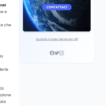
 nei
ne e
te che
Guarda il video del plugin API
la
derle
tà
pazione
tate