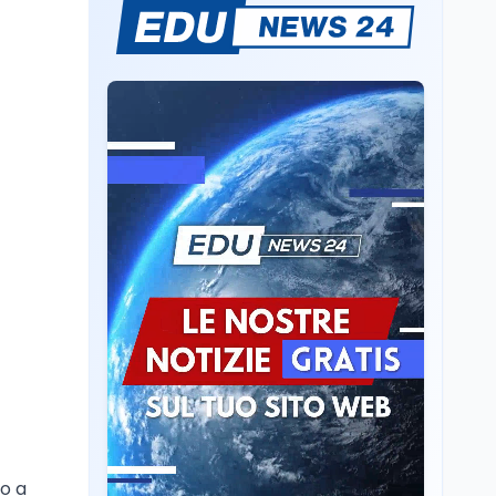
L'8 agosto è la Giornata
europea in memoria
delle vittime del lavoro.
Istituita dal Parlamento
di Strasburgo in ricordo
Università
8 ago
dei minatori morti a
Università statali, il
Marcinelle nel 1956
Fondo ordinario 2026
sale a 9,415 miliardi, c'è
la firma della ministra
Bernini sul decreto
Tecnologia
8 ago
Il cloaking selettivo di
Time: ads invisibili solo
per i chatbot AI
Mondo
8 ago
A Nonthaburi il killer
14enne era bullizzato: la
CZ-75 era del nonno
co a