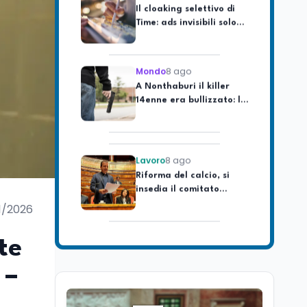
Time: ads invisibili solo
per i chatbot AI
Mondo
8 ago
A Nonthaburi il killer
14enne era bullizzato: la
CZ-75 era del nonno
Lavoro
8 ago
Riforma del calcio, si
insedia il comitato
ristretto al Senato. La
soddisfazione del
1/2026
senatore di Forza Italia,
Mondo
8 ago
Mario Occhiuto
L'8 agosto è la Giornata
te
europea in memoria
delle vittime del lavoro.
 –
Istituita dal Parlamento
di Strasburgo in ricordo
Università
8 ago
dei minatori morti a