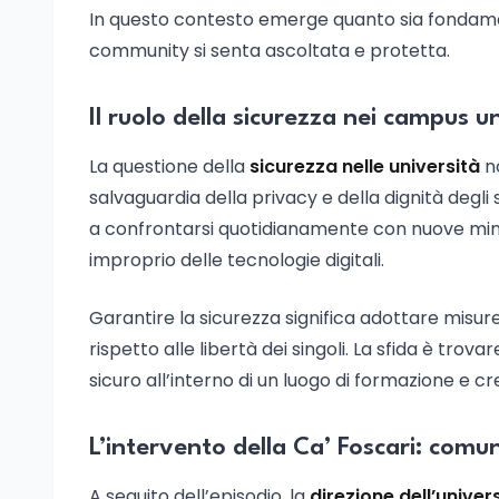
In questo contesto emerge quanto sia fondame
community si senta ascoltata e protetta.
Il ruolo della sicurezza nei campus un
La questione della
sicurezza nelle università
no
salvaguardia della privacy e della dignità degli 
a confrontarsi quotidianamente con nuove minac
improprio delle tecnologie digitali.
Garantire la sicurezza significa adottare misur
rispetto alle libertà dei singoli. La sfida è trovare
sicuro all’interno di un luogo di formazione e c
L’intervento della Ca’ Foscari: comu
A seguito dell’episodio, la
direzione dell’univer