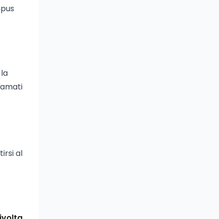
mpus
 la
hiamati
irsi al
ivolta