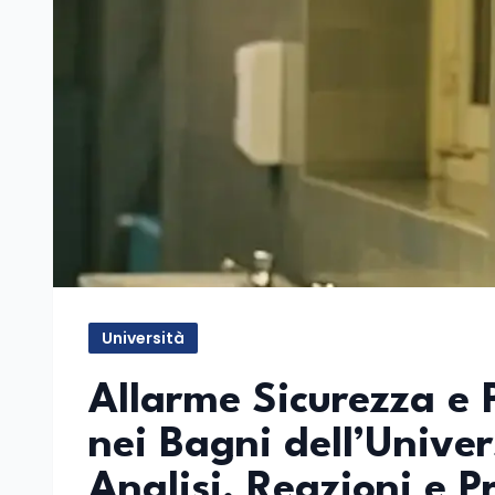
Università
Allarme Sicurezza e 
nei Bagni dell’Univer
Analisi, Reazioni e P