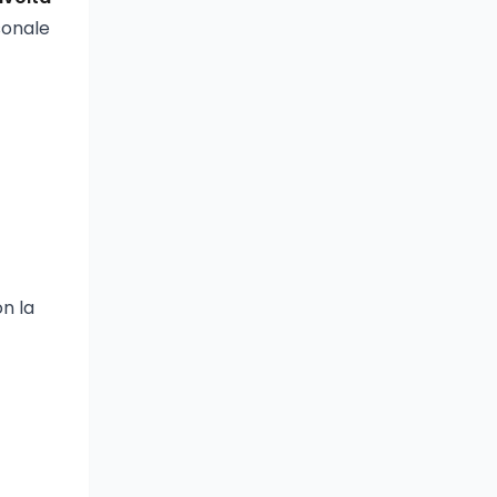
rsonale
on la