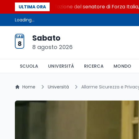
l Senato. La soddisfazione del senatore di Forza Italia, Mari
ULTIMA ORA
Loading...
Sabato
SAB
8
8 agosto 2026
SCUOLA
UNIVERSITÀ
RICERCA
MONDO
Home
Università