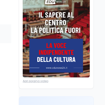
Università statali, il
Marcinelle nel 1956
Fondo ordinario 2026
sale a 9,415 miliardi, c'è
la firma della ministra
Bernini sul decreto
Tecnologia
8 ago
Il cloaking selettivo di
Time: ads invisibili solo
per i chatbot AI
Mondo
8 ago
A Nonthaburi il killer
14enne era bullizzato: la
CZ-75 era del nonno
Lavoro
8 ago
Apri pagina video
Riforma del calcio, si
insedia il comitato
ristretto al Senato. La
soddisfazione del
senatore di Forza Italia,
Mondo
8 ago
Mario Occhiuto