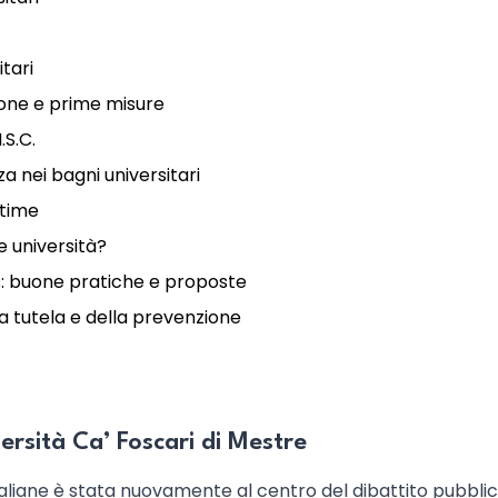
itari
ione e prime misure
.S.C.
za nei bagni universitari
ittime
e università?
: buone pratiche e proposte
la tutela e della prevenzione
versità Ca’ Foscari di Mestre
à italiane è stata nuovamente al centro del dibattito pubbli