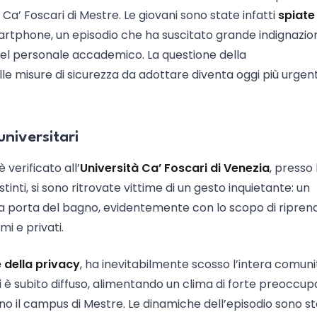
Ca’ Foscari di Mestre. Le giovani sono state infatti
spiate
artphone, un episodio che ha suscitato grande indignazio
nel personale accademico. La questione della
lle misure di sicurezza da adottare diventa oggi più urgen
universitari
 verificato all’
Università Ca’ Foscari di Venezia
, presso 
inti, si sono ritrovate vittime di un gesto inquietante: un
 la porta del bagno, evidentemente con lo scopo di ripren
i e privati.
 della privacy
, ha inevitabilmente scosso l’intera comuni
i è subito diffuso, alimentando un clima di forte preoccu
ano il campus di Mestre. Le dinamiche dell’episodio sono s