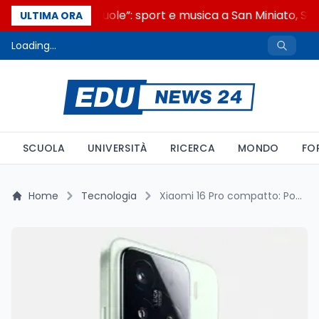
“Noi siamo le Scuole”: sport e musica a San Miniato, STE
ULTIMA ORA
Loading...
SCUOLA
UNIVERSITÀ
RICERCA
MONDO
FO
Home
Tecnologia
Xiaomi 16 Pro compatto: Potenza, batteria senza precedenti e display OLED, tutto in una nuova versione esclusiva